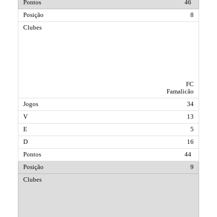
46
8
FC
Famalicão
34
13
5
16
44
9