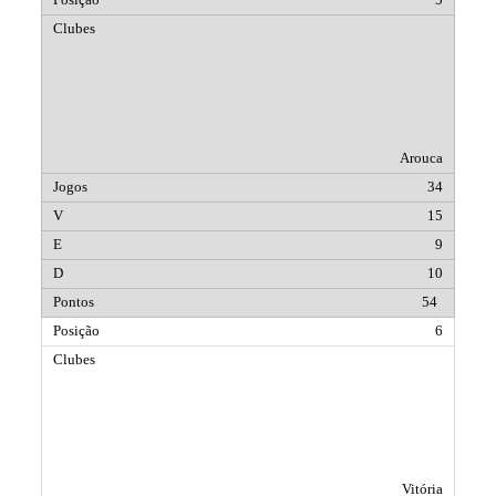
5
Arouca
34
15
9
10
54
6
Vitória