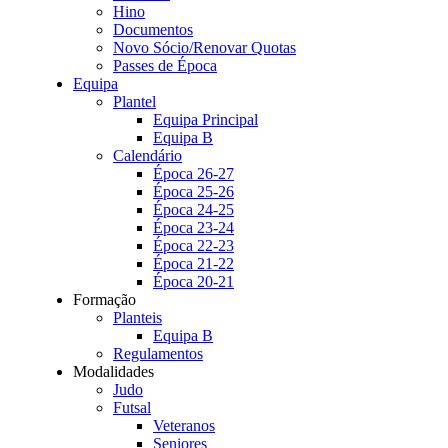
Hino
Documentos
Novo Sócio/Renovar Quotas
Passes de Época
Equipa
Plantel
Equipa Principal
Equipa B
Calendário
Época 26-27
Época 25-26
Época 24-25
Época 23-24
Época 22-23
Época 21-22
Época 20-21
Formação
Planteis
Equipa B
Regulamentos
Modalidades
Judo
Futsal
Veteranos
Seniores