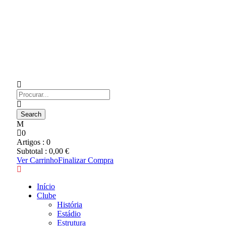
0
Artigos :
0
Subtotal :
0,00
€
Ver Carrinho
Finalizar Compra
Início
Clube
História
Estádio
Estrutura