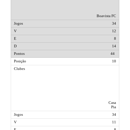
Boavista FC
34
12
8
14
44
10
Casa
Pia
34
11
8