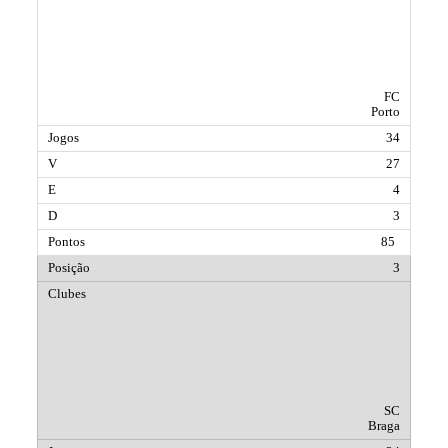
FC
Porto
34
27
4
3
85
3
SC
Braga