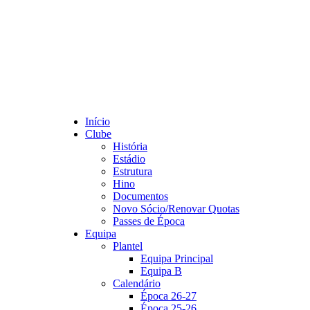
Início
Clube
História
Estádio
Estrutura
Hino
Documentos
Novo Sócio/Renovar Quotas
Passes de Época
Equipa
Plantel
Equipa Principal
Equipa B
Calendário
Época 26-27
Época 25-26