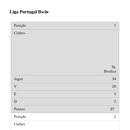
Liga Portugal Bwin
1
SL
Benfica
34
28
3
3
87
2