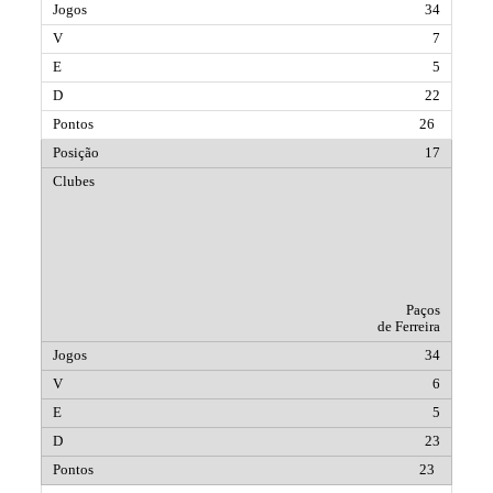
34
7
5
22
26
17
Paços
de Ferreira
34
6
5
23
23