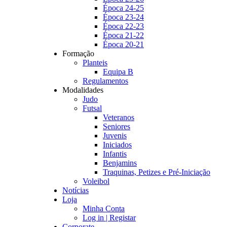
Época 24-25
Época 23-24
Época 22-23
Época 21-22
Época 20-21
Formação
Planteis
Equipa B
Regulamentos
Modalidades
Judo
Futsal
Veteranos
Seniores
Juvenis
Iniciados
Infantis
Benjamins
Traquinas, Petizes e Pré-Iniciação
Voleibol
Notícias
Loja
Minha Conta
Log in | Registar
Corporate