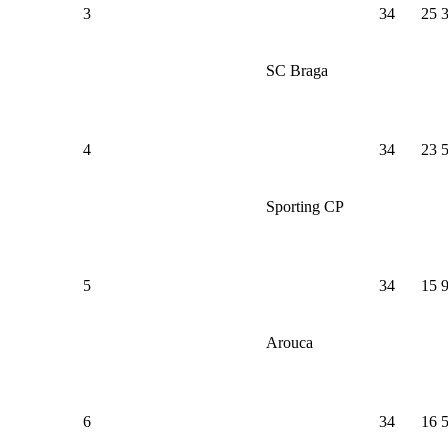
3
34
25
SC Braga
4
34
23
Sporting CP
5
34
15
Arouca
6
34
16