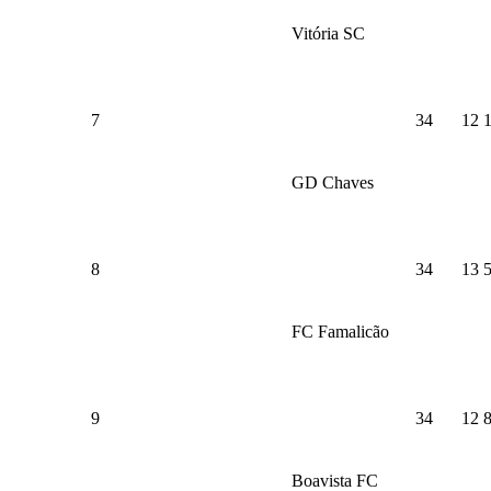
Vitória SC
7
34
12
GD Chaves
8
34
13
FC Famalicão
9
34
12
Boavista FC