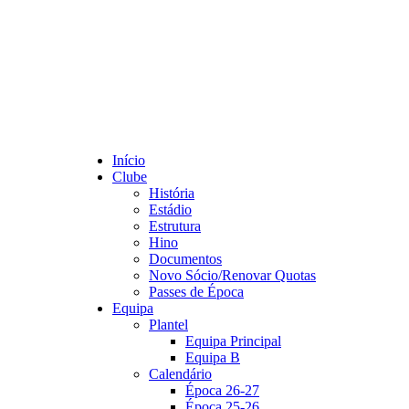
Início
Clube
História
Estádio
Estrutura
Hino
Documentos
Novo Sócio/Renovar Quotas
Passes de Época
Equipa
Plantel
Equipa Principal
Equipa B
Calendário
Época 26-27
Época 25-26