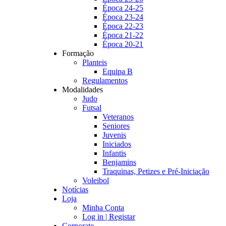
Época 24-25
Época 23-24
Época 22-23
Época 21-22
Época 20-21
Formação
Planteis
Equipa B
Regulamentos
Modalidades
Judo
Futsal
Veteranos
Seniores
Juvenis
Iniciados
Infantis
Benjamins
Traquinas, Petizes e Pré-Iniciação
Voleibol
Notícias
Loja
Minha Conta
Log in | Registar
Corporate