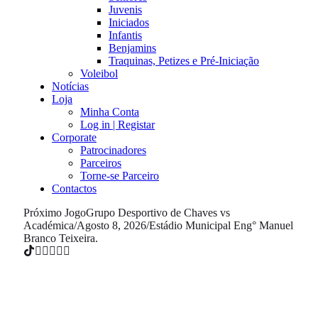
Juvenis
Iniciados
Infantis
Benjamins
Traquinas, Petizes e Pré-Iniciação
Voleibol
Notícias
Loja
Minha Conta
Log in | Registar
Corporate
Patrocinadores
Parceiros
Torne-se Parceiro
Contactos
Próximo Jogo
Grupo Desportivo de Chaves vs
Académica
/
Agosto 8, 2026
/
Estádio Municipal Eng° Manuel
Branco Teixeira.