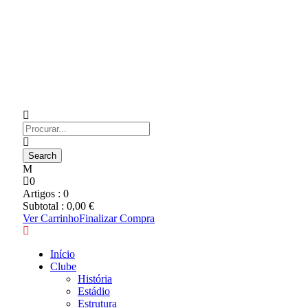
0
Artigos :
0
Subtotal :
0,00
€
Ver Carrinho
Finalizar Compra
Início
Clube
História
Estádio
Estrutura