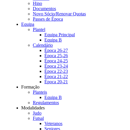
Hino
Documentos
Novo Sócio/Renovar Quotas
Passes de Época
Equipa
Plantel
Equipa Principal
Equipa B
Calendário
Época 26-27
Época 25-26
Época 24-25
Época 23-24
Época 22-23
Época 21-22
Época 20-21
Formação
Planteis
Equipa B
Regulamentos
Modalidades
Judo
Futsal
Veteranos
Seniores