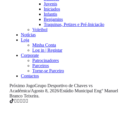
Juvenis
Iniciados
Infantis
Benjamins
Traquinas, Petizes e Pré-Iniciação
Voleibol
Notícias
Loja
Minha Conta
Log in | Registar
Corporate
Patrocinadores
Parceiros
Torne-se Parceiro
Contactos
Próximo Jogo
Grupo Desportivo de Chaves vs
Académica
/
Agosto 8, 2026
/
Estádio Municipal Eng° Manuel
Branco Teixeira.