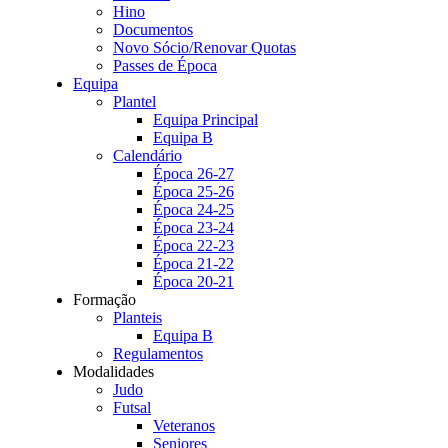
Hino
Documentos
Novo Sócio/Renovar Quotas
Passes de Época
Equipa
Plantel
Equipa Principal
Equipa B
Calendário
Época 26-27
Época 25-26
Época 24-25
Época 23-24
Época 22-23
Época 21-22
Época 20-21
Formação
Planteis
Equipa B
Regulamentos
Modalidades
Judo
Futsal
Veteranos
Seniores