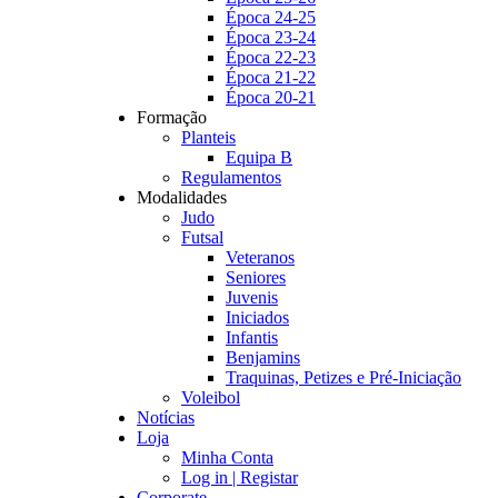
Época 24-25
Época 23-24
Época 22-23
Época 21-22
Época 20-21
Formação
Planteis
Equipa B
Regulamentos
Modalidades
Judo
Futsal
Veteranos
Seniores
Juvenis
Iniciados
Infantis
Benjamins
Traquinas, Petizes e Pré-Iniciação
Voleibol
Notícias
Loja
Minha Conta
Log in | Registar
Corporate