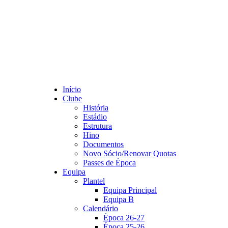
Início
Clube
História
Estádio
Estrutura
Hino
Documentos
Novo Sócio/Renovar Quotas
Passes de Época
Equipa
Plantel
Equipa Principal
Equipa B
Calendário
Época 26-27
Época 25-26