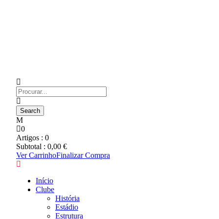
0
Artigos :
0
Subtotal :
0,00
€
Ver Carrinho
Finalizar Compra
Início
Clube
História
Estádio
Estrutura