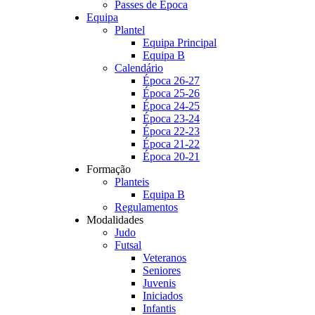
Passes de Época
Equipa
Plantel
Equipa Principal
Equipa B
Calendário
Época 26-27
Época 25-26
Época 24-25
Época 23-24
Época 22-23
Época 21-22
Época 20-21
Formação
Planteis
Equipa B
Regulamentos
Modalidades
Judo
Futsal
Veteranos
Seniores
Juvenis
Iniciados
Infantis