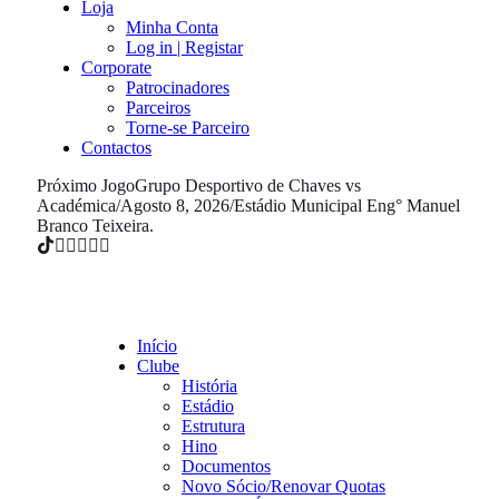
Loja
Minha Conta
Log in | Registar
Corporate
Patrocinadores
Parceiros
Torne-se Parceiro
Contactos
Próximo Jogo
Grupo Desportivo de Chaves vs
Académica
/
Agosto 8, 2026
/
Estádio Municipal Eng° Manuel
Branco Teixeira.
Início
Clube
História
Estádio
Estrutura
Hino
Documentos
Novo Sócio/Renovar Quotas