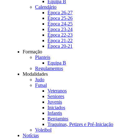
Equipa B
Calendário
Época 26-27
Época 25-26
Época 24-25
Época 23-24
Época 22-23
Época 21-22
Época 20-21
Formação
Planteis
Equipa B
Regulamentos
Modalidades
Judo
Futsal
Veteranos
Seniores
Juvenis
Iniciados
Infantis
Benjamins
Traquinas, Petizes e Pré-Iniciação
Voleibol
Notícias