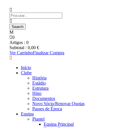
0
Artigos :
0
Subtotal :
0,00
€
Ver Carrinho
Finalizar Compra
Início
Clube
História
Estádio
Estrutura
Hino
Documentos
Novo Sócio/Renovar Quotas
Passes de Época
Equipa
Plantel
Equipa Principal