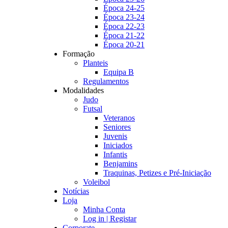
Época 24-25
Época 23-24
Época 22-23
Época 21-22
Época 20-21
Formação
Planteis
Equipa B
Regulamentos
Modalidades
Judo
Futsal
Veteranos
Seniores
Juvenis
Iniciados
Infantis
Benjamins
Traquinas, Petizes e Pré-Iniciação
Voleibol
Notícias
Loja
Minha Conta
Log in | Registar
Corporate