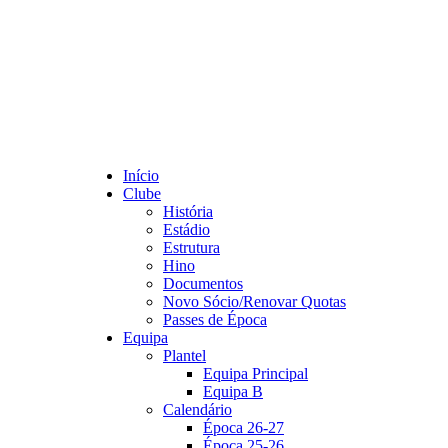
Início
Clube
História
Estádio
Estrutura
Hino
Documentos
Novo Sócio/Renovar Quotas
Passes de Época
Equipa
Plantel
Equipa Principal
Equipa B
Calendário
Época 26-27
Época 25-26