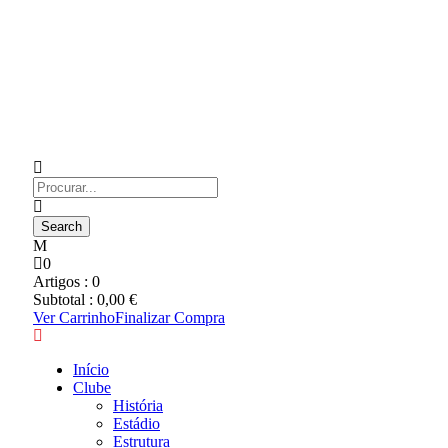
0
Artigos :
0
Subtotal :
0,00
€
Ver Carrinho
Finalizar Compra
Início
Clube
História
Estádio
Estrutura