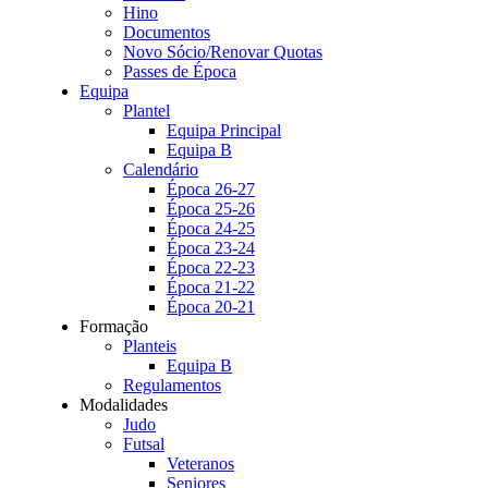
Hino
Documentos
Novo Sócio/Renovar Quotas
Passes de Época
Equipa
Plantel
Equipa Principal
Equipa B
Calendário
Época 26-27
Época 25-26
Época 24-25
Época 23-24
Época 22-23
Época 21-22
Época 20-21
Formação
Planteis
Equipa B
Regulamentos
Modalidades
Judo
Futsal
Veteranos
Seniores