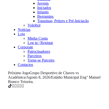
Juvenis
Iniciados
Infantis
Benjamins
Traquinas, Petizes e Pré-Iniciação
Voleibol
Notícias
Loja
Minha Conta
Log in | Registar
Corporate
Patrocinadores
Parceiros
Torne-se Parceiro
Contactos
Próximo Jogo
Grupo Desportivo de Chaves vs
Académica
/
Agosto 8, 2026
/
Estádio Municipal Eng° Manuel
Branco Teixeira.