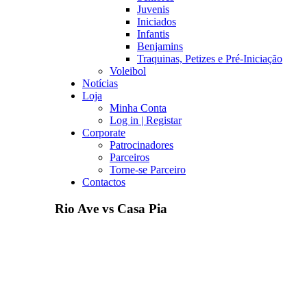
Juvenis
Iniciados
Infantis
Benjamins
Traquinas, Petizes e Pré-Iniciação
Voleibol
Notícias
Loja
Minha Conta
Log in | Registar
Corporate
Patrocinadores
Parceiros
Torne-se Parceiro
Contactos
Rio Ave vs Casa Pia