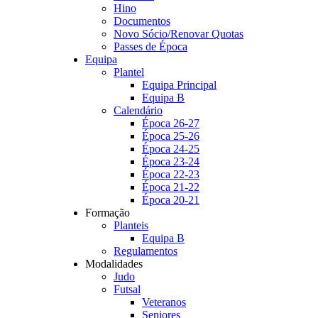
Hino
Documentos
Novo Sócio/Renovar Quotas
Passes de Época
Equipa
Plantel
Equipa Principal
Equipa B
Calendário
Época 26-27
Época 25-26
Época 24-25
Época 23-24
Época 22-23
Época 21-22
Época 20-21
Formação
Planteis
Equipa B
Regulamentos
Modalidades
Judo
Futsal
Veteranos
Seniores