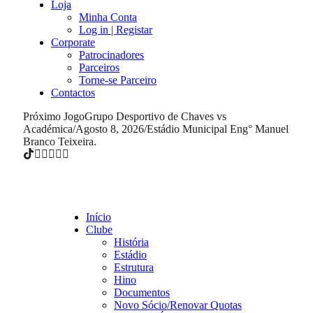
Loja
Minha Conta
Log in | Registar
Corporate
Patrocinadores
Parceiros
Torne-se Parceiro
Contactos
Próximo Jogo
Grupo Desportivo de Chaves vs
Académica
/
Agosto 8, 2026
/
Estádio Municipal Eng° Manuel
Branco Teixeira.
Início
Clube
História
Estádio
Estrutura
Hino
Documentos
Novo Sócio/Renovar Quotas