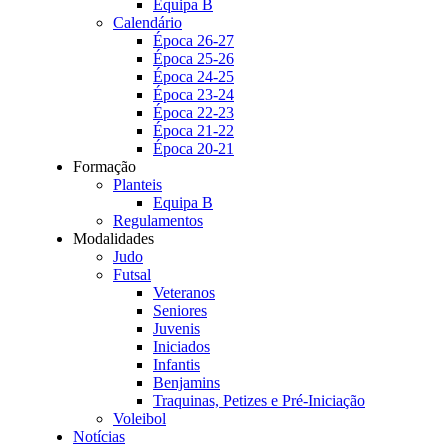
Equipa B
Calendário
Época 26-27
Época 25-26
Época 24-25
Época 23-24
Época 22-23
Época 21-22
Época 20-21
Formação
Planteis
Equipa B
Regulamentos
Modalidades
Judo
Futsal
Veteranos
Seniores
Juvenis
Iniciados
Infantis
Benjamins
Traquinas, Petizes e Pré-Iniciação
Voleibol
Notícias