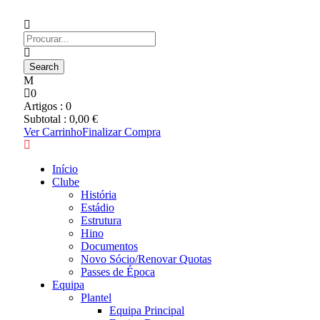
0
Artigos :
0
Subtotal :
0,00
€
Ver Carrinho
Finalizar Compra
Início
Clube
História
Estádio
Estrutura
Hino
Documentos
Novo Sócio/Renovar Quotas
Passes de Época
Equipa
Plantel
Equipa Principal