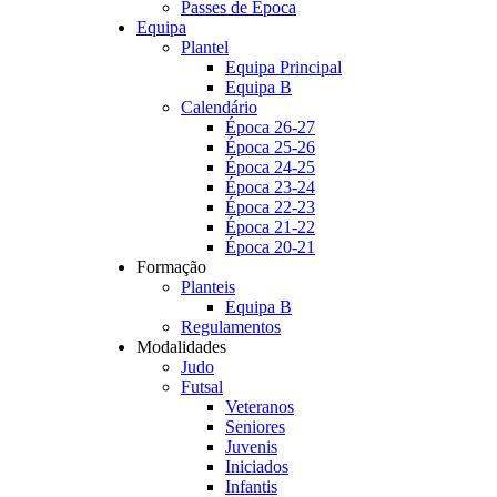
Passes de Época
Equipa
Plantel
Equipa Principal
Equipa B
Calendário
Época 26-27
Época 25-26
Época 24-25
Época 23-24
Época 22-23
Época 21-22
Época 20-21
Formação
Planteis
Equipa B
Regulamentos
Modalidades
Judo
Futsal
Veteranos
Seniores
Juvenis
Iniciados
Infantis