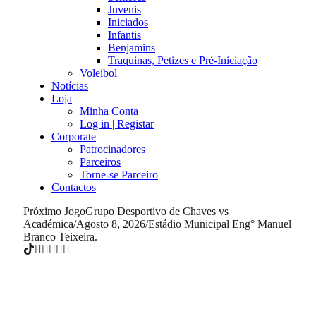
Juvenis
Iniciados
Infantis
Benjamins
Traquinas, Petizes e Pré-Iniciação
Voleibol
Notícias
Loja
Minha Conta
Log in | Registar
Corporate
Patrocinadores
Parceiros
Torne-se Parceiro
Contactos
Próximo Jogo
Grupo Desportivo de Chaves vs
Académica
/
Agosto 8, 2026
/
Estádio Municipal Eng° Manuel
Branco Teixeira.