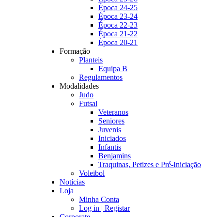
Época 24-25
Época 23-24
Época 22-23
Época 21-22
Época 20-21
Formação
Planteis
Equipa B
Regulamentos
Modalidades
Judo
Futsal
Veteranos
Seniores
Juvenis
Iniciados
Infantis
Benjamins
Traquinas, Petizes e Pré-Iniciação
Voleibol
Notícias
Loja
Minha Conta
Log in | Registar
Corporate