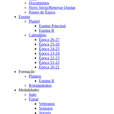
Documentos
Novo Sócio/Renovar Quotas
Passes de Época
Equipa
Plantel
Equipa Principal
Equipa B
Calendário
Época 26-27
Época 25-26
Época 24-25
Época 23-24
Época 22-23
Época 21-22
Época 20-21
Formação
Planteis
Equipa B
Regulamentos
Modalidades
Judo
Futsal
Veteranos
Seniores
Juvenis