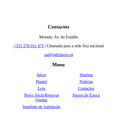
Contactos
Morada: Av. do Estádio
+351 276 011 475
| Chamada para a rede fixa nacional
sad@gdchaves.pt
Menu
Início
História
Plantel
Notícias
Loja
Contactos
Novo Sócio/Renovar
Passes de Época
Quotas
Inquérito de Satisfação