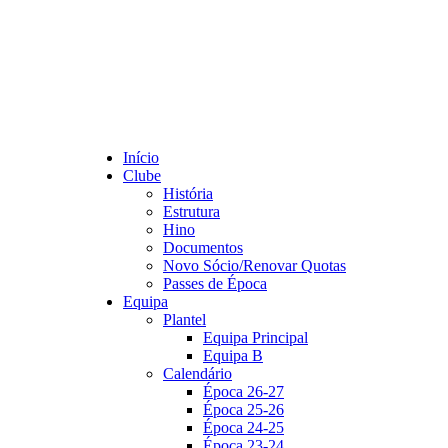
Início
Clube
História
Estrutura
Hino
Documentos
Novo Sócio/Renovar Quotas
Passes de Época
Equipa
Plantel
Equipa Principal
Equipa B
Calendário
Época 26-27
Época 25-26
Época 24-25
Época 23-24