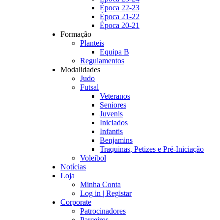
Época 22-23
Época 21-22
Época 20-21
Formação
Planteis
Equipa B
Regulamentos
Modalidades
Judo
Futsal
Veteranos
Seniores
Juvenis
Iniciados
Infantis
Benjamins
Traquinas, Petizes e Pré-Iniciação
Voleibol
Notícias
Loja
Minha Conta
Log in | Registar
Corporate
Patrocinadores
Parceiros