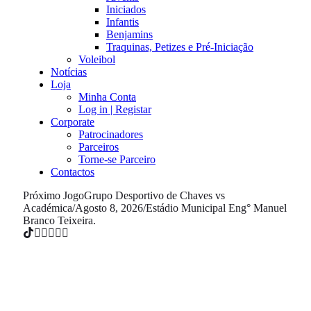
Iniciados
Infantis
Benjamins
Traquinas, Petizes e Pré-Iniciação
Voleibol
Notícias
Loja
Minha Conta
Log in | Registar
Corporate
Patrocinadores
Parceiros
Torne-se Parceiro
Contactos
Próximo Jogo
Grupo Desportivo de Chaves vs
Académica
/
Agosto 8, 2026
/
Estádio Municipal Eng° Manuel
Branco Teixeira.