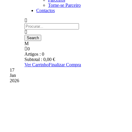
Torne-se Parceiro
Contactos
0
Artigos :
0
Subtotal :
0,00
€
Ver Carrinho
Finalizar Compra
17
Jan
2026
FILIPE MARTINS FALOU
EM INJUSTIÇA NO
DESFECHO DO
ENCONTRO