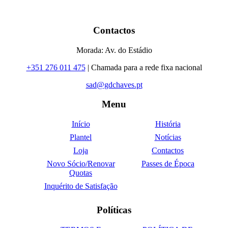
Contactos
Morada: Av. do Estádio
+351 276 011 475
| Chamada para a rede fixa nacional
sad@gdchaves.pt
Menu
Início
História
Plantel
Notícias
Loja
Contactos
Novo Sócio/Renovar
Passes de Época
Quotas
Inquérito de Satisfação
Políticas