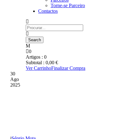
Torne-se Parceiro
Contactos
0
Artigos :
0
Subtotal :
0,00
€
Ver Carrinho
Finalizar Compra
30
Ago
2025
FILIPE MARTINS
SATISFEITO PELO
TRIUNFO EM PENAFIEL
Sérgio Mota