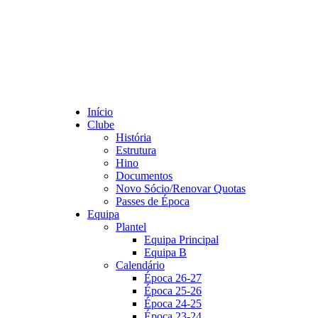
Início
Clube
História
Estrutura
Hino
Documentos
Novo Sócio/Renovar Quotas
Passes de Época
Equipa
Plantel
Equipa Principal
Equipa B
Calendário
Época 26-27
Época 25-26
Época 24-25
Época 23-24