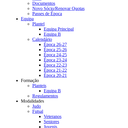
Documentos
Novo Sócio/Renovar Quotas
Passes de Época
Equipa
Plantel
Equipa Principal
Equipa B
Calendário
Época 26-27
Época 25-26
Época 24-25
Época 23-24
Época 22-23
Época 21-22
Época 20-21
Formação
Planteis
Equipa B
Regulamentos
Modalidades
Judo
Futsal
Veteranos
Seniores
Juvenis