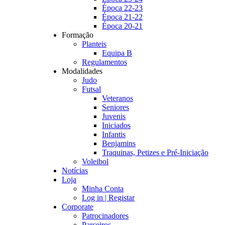
Época 22-23
Época 21-22
Época 20-21
Formação
Planteis
Equipa B
Regulamentos
Modalidades
Judo
Futsal
Veteranos
Seniores
Juvenis
Iniciados
Infantis
Benjamins
Traquinas, Petizes e Pré-Iniciação
Voleibol
Notícias
Loja
Minha Conta
Log in | Registar
Corporate
Patrocinadores
Parceiros