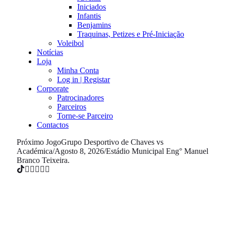
Iniciados
Infantis
Benjamins
Traquinas, Petizes e Pré-Iniciação
Voleibol
Notícias
Loja
Minha Conta
Log in | Registar
Corporate
Patrocinadores
Parceiros
Torne-se Parceiro
Contactos
Próximo Jogo
Grupo Desportivo de Chaves vs
Académica
/
Agosto 8, 2026
/
Estádio Municipal Eng° Manuel
Branco Teixeira.