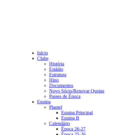
Início
Clube
História
Estádio
Estrutura
Hino
Documentos
Novo Sócio/Renovar Quotas
Passes de Época
Equipa
Plantel
Equipa Principal
Equipa B
Calendário
Época 26-27
Época 25-26