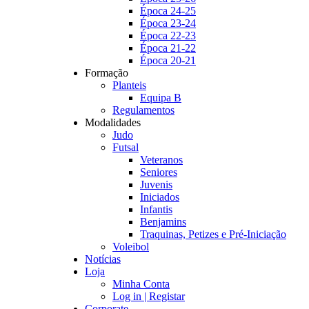
Época 24-25
Época 23-24
Época 22-23
Época 21-22
Época 20-21
Formação
Planteis
Equipa B
Regulamentos
Modalidades
Judo
Futsal
Veteranos
Seniores
Juvenis
Iniciados
Infantis
Benjamins
Traquinas, Petizes e Pré-Iniciação
Voleibol
Notícias
Loja
Minha Conta
Log in | Registar
Corporate