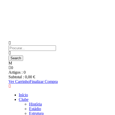
0
Artigos :
0
Subtotal :
0,00
€
Ver Carrinho
Finalizar Compra
Início
Clube
História
Estádio
Estrutura