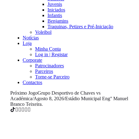
Juvenis
Iniciados
Infantis
Benjamins
Traquinas, Petizes e Pré-Iniciação
Voleibol
Notícias
Loja
Minha Conta
Log in | Registar
Corporate
Patrocinadores
Parceiros
Torne-se Parceiro
Contactos
Próximo Jogo
Grupo Desportivo de Chaves vs
Académica
/
Agosto 8, 2026
/
Estádio Municipal Eng° Manuel
Branco Teixeira.