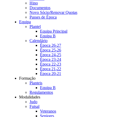
Hino
Documentos
Novo Sócio/Renovar Quotas
Passes de Época
Equipa
Plantel
Equipa Principal
Equipa B
Calendário
Época 26-27
Época 25-26
Época 24-25
Época 23-24
Época 22-23
Época 21-22
Época 20-21
Formação
Planteis
Equipa B
Regulamentos
Modalidades
Judo
Futsal
Veteranos
Seniores