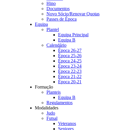
Hino
Documentos
Novo Sócio/Renovar Quotas
Passes de Época
Equipa
Plantel
Equipa Principal
Equipa B
Calendário
Época 26-27
Época 25-26
Época 24-25
Época 23-24
Época 22-23
Época 21-22
Época 20-21
Formação
Planteis
Equipa B
Regulamentos
Modalidades
Judo
Futsal
Veteranos
Seniores