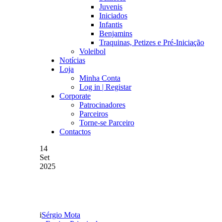
Juvenis
Iniciados
Infantis
Benjamins
Traquinas, Petizes e Pré-Iniciação
Voleibol
Notícias
Loja
Minha Conta
Log in | Registar
Corporate
Patrocinadores
Parceiros
Torne-se Parceiro
Contactos
14
Set
2025
GD CHAVES 1 CD FEIRE
Sérgio Mota