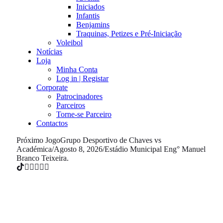
Iniciados
Infantis
Benjamins
Traquinas, Petizes e Pré-Iniciação
Voleibol
Notícias
Loja
Minha Conta
Log in | Registar
Corporate
Patrocinadores
Parceiros
Torne-se Parceiro
Contactos
Próximo Jogo
Grupo Desportivo de Chaves vs
Académica
/
Agosto 8, 2026
/
Estádio Municipal Eng° Manuel
Branco Teixeira.