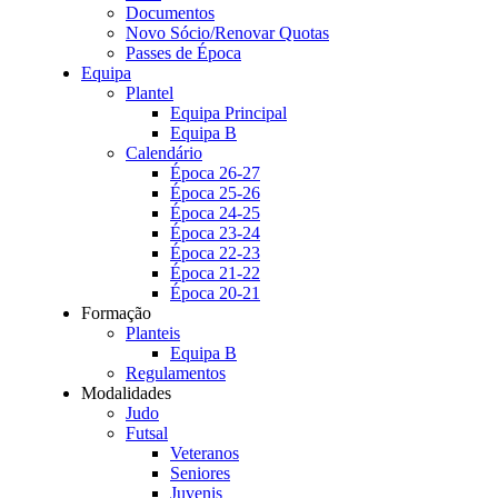
Documentos
Novo Sócio/Renovar Quotas
Passes de Época
Equipa
Plantel
Equipa Principal
Equipa B
Calendário
Época 26-27
Época 25-26
Época 24-25
Época 23-24
Época 22-23
Época 21-22
Época 20-21
Formação
Planteis
Equipa B
Regulamentos
Modalidades
Judo
Futsal
Veteranos
Seniores
Juvenis