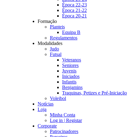
Época 22-23
Época 21-22
Época 20-21
Formação
Planteis
Equipa B
Regulamentos
Modalidades
Judo
Futsal
Veteranos
Seniores
Juvenis
Iniciados
Infantis
Benjamins
Traquinas, Petizes e Pré-Iniciação
Voleibol
Notícias
Loja
Minha Conta
Log in | Registar
Corporate
Patrocinadores
Parceiros