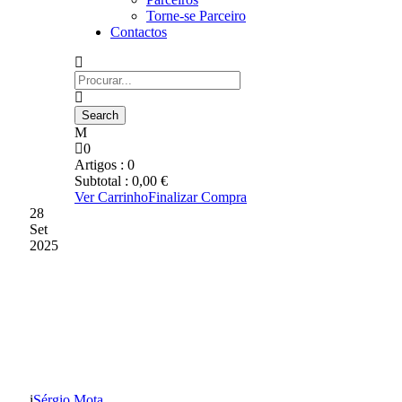
Torne-se Parceiro
Contactos
0
Artigos :
0
Subtotal :
0,00
€
Ver Carrinho
Finalizar Compra
28
Set
2025
GD CHAVES IMPÕE LEI
EM FARO E MANTÉM
INVENCIBILIDADE
Sérgio Mota