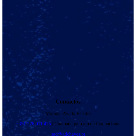
Contactos
Morada: Av. do Estádio
+351 276 011 475
| Chamada para a rede fixa nacional
sad@gdchaves.pt