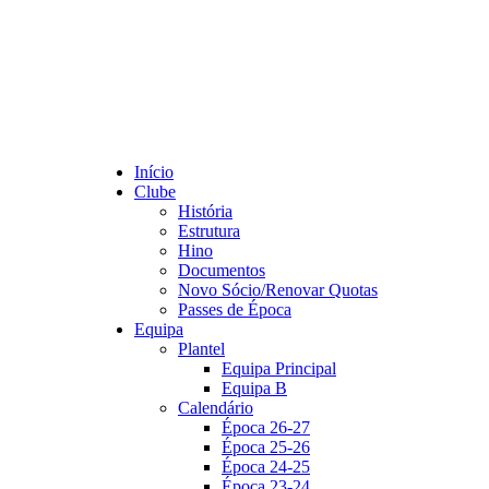
Início
Clube
História
Estrutura
Hino
Documentos
Novo Sócio/Renovar Quotas
Passes de Época
Equipa
Plantel
Equipa Principal
Equipa B
Calendário
Época 26-27
Época 25-26
Época 24-25
Época 23-24