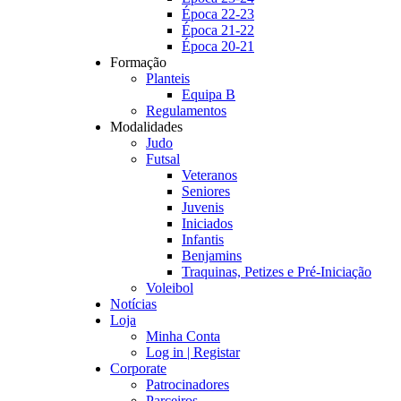
Época 22-23
Época 21-22
Época 20-21
Formação
Planteis
Equipa B
Regulamentos
Modalidades
Judo
Futsal
Veteranos
Seniores
Juvenis
Iniciados
Infantis
Benjamins
Traquinas, Petizes e Pré-Iniciação
Voleibol
Notícias
Loja
Minha Conta
Log in | Registar
Corporate
Patrocinadores
Parceiros