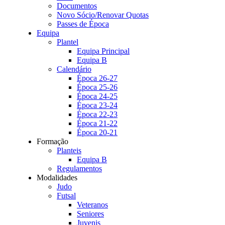
Documentos
Novo Sócio/Renovar Quotas
Passes de Época
Equipa
Plantel
Equipa Principal
Equipa B
Calendário
Época 26-27
Época 25-26
Época 24-25
Época 23-24
Época 22-23
Época 21-22
Época 20-21
Formação
Planteis
Equipa B
Regulamentos
Modalidades
Judo
Futsal
Veteranos
Seniores
Juvenis