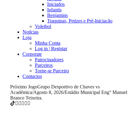
Iniciados
Infantis
Benjamins
Traquinas, Petizes e Pré-Iniciação
Voleibol
Notícias
Loja
Minha Conta
Log in | Registar
Corporate
Patrocinadores
Parceiros
Torne-se Parceiro
Contactos
Próximo Jogo
Grupo Desportivo de Chaves vs
Académica
/
Agosto 8, 2026
/
Estádio Municipal Eng° Manuel
Branco Teixeira.