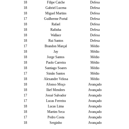
18
Filipe Caiche
Defesa
18
Gabriel Lucena
Defesa
18
Miguel Martins
Defesa
17
Guilherme Portal
Defesa
18
Rafael
Defesa
18
Rafinha
Defesa
18
Wallace
Defesa
18
Rui Santos
Defesa
17
Brandon Marçal
Médio
18
Jay
Médio
18
Jorge Santos
Médio
18
Paolo Carreira
Médio
18
Santiago Soares
Médio
17
Simão Santos
Médio
18
Alexandre Velosa
Médio
18
Afonso Moço
Avançado
18
Ilief Mendees
Avançado
17
Josué Salvador
Avançado
17
Lucas Ferreira
Avançado
18
Lucas Lima
Avançado
18
Martim Seca
Avançado
17
Pedro Costa
Avançado
18
Serginho
Avançado