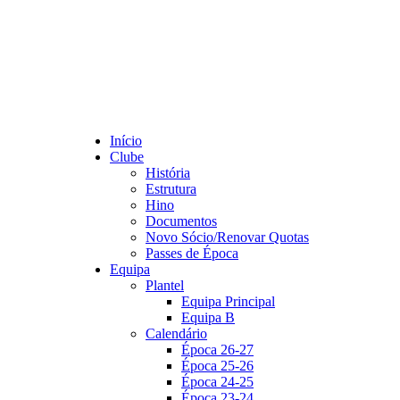
Início
Clube
História
Estrutura
Hino
Documentos
Novo Sócio/Renovar Quotas
Passes de Época
Equipa
Plantel
Equipa Principal
Equipa B
Calendário
Época 26-27
Época 25-26
Época 24-25
Época 23-24