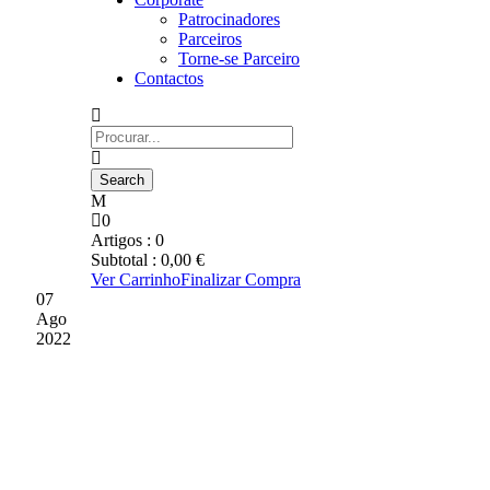
Patrocinadores
Parceiros
Torne-se Parceiro
Contactos
0
Artigos :
0
Subtotal :
0,00
€
Ver Carrinho
Finalizar Compra
07
Ago
2022
GD Chaves recebeu prémio
de Melhor Relvado da Liga
Sabseg 21/22