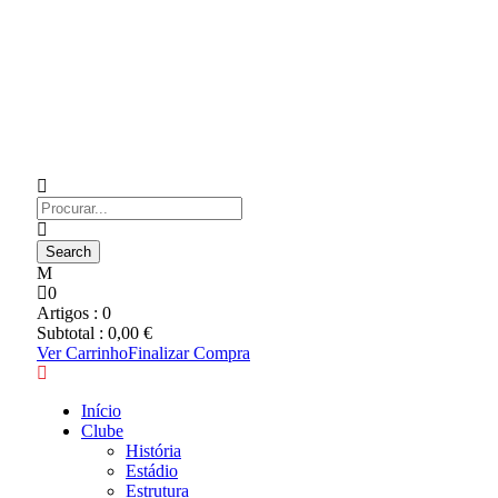
0
Artigos :
0
Subtotal :
0,00
€
Ver Carrinho
Finalizar Compra
Início
Clube
História
Estádio
Estrutura