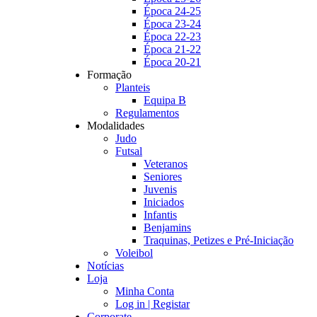
Época 24-25
Época 23-24
Época 22-23
Época 21-22
Época 20-21
Formação
Planteis
Equipa B
Regulamentos
Modalidades
Judo
Futsal
Veteranos
Seniores
Juvenis
Iniciados
Infantis
Benjamins
Traquinas, Petizes e Pré-Iniciação
Voleibol
Notícias
Loja
Minha Conta
Log in | Registar
Corporate