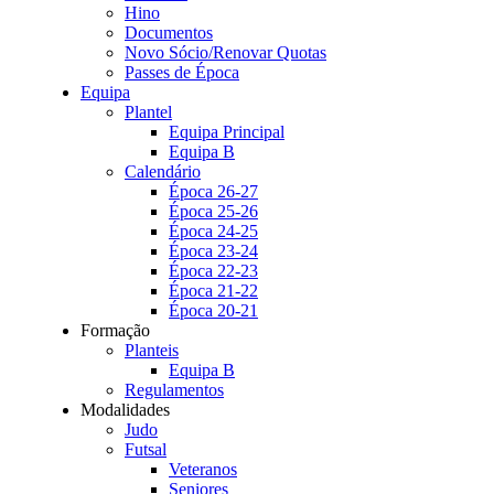
Hino
Documentos
Novo Sócio/Renovar Quotas
Passes de Época
Equipa
Plantel
Equipa Principal
Equipa B
Calendário
Época 26-27
Época 25-26
Época 24-25
Época 23-24
Época 22-23
Época 21-22
Época 20-21
Formação
Planteis
Equipa B
Regulamentos
Modalidades
Judo
Futsal
Veteranos
Seniores