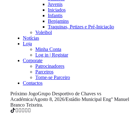
Juvenis
Iniciados
Infantis
Benjamins
Traquinas, Petizes e Pré-Iniciação
Voleibol
Notícias
Loja
Minha Conta
Log in | Registar
Corporate
Patrocinadores
Parceiros
Torne-se Parceiro
Contactos
Próximo Jogo
Grupo Desportivo de Chaves vs
Académica
/
Agosto 8, 2026
/
Estádio Municipal Eng° Manuel
Branco Teixeira.