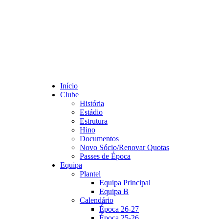
Início
Clube
História
Estádio
Estrutura
Hino
Documentos
Novo Sócio/Renovar Quotas
Passes de Época
Equipa
Plantel
Equipa Principal
Equipa B
Calendário
Época 26-27
Época 25-26