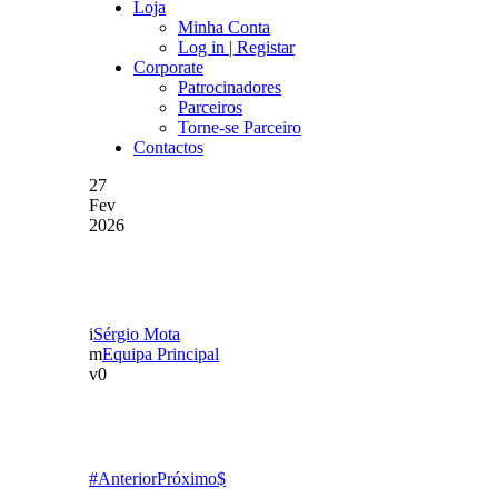
Loja
Minha Conta
Log in | Registar
Corporate
Patrocinadores
Parceiros
Torne-se Parceiro
Contactos
27
Fev
2026
GD CHAVES VAI REALI
Sérgio Mota
Equipa Principal
0
Anterior
Próximo