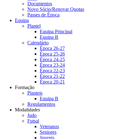
Documentos
Novo Sócio/Renovar Quotas
Passes de Época
Equipa
Plantel
Equipa Principal
Equipa B
Calendário
Época 26-27
Época 25-26
Época 24-25
Época 23-24
Época 22-23
Época 21-22
Época 20-21
Formação
Planteis
Equipa B
Regulamentos
Modalidades
Judo
Futsal
Veteranos
Seniores
Juvenis