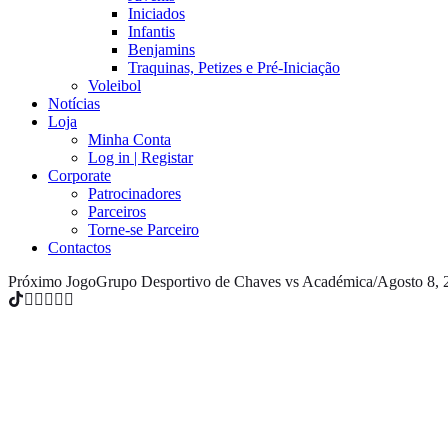
Iniciados
Infantis
Benjamins
Traquinas, Petizes e Pré-Iniciação
Voleibol
Notícias
Loja
Minha Conta
Log in | Registar
Corporate
Patrocinadores
Parceiros
Torne-se Parceiro
Contactos
Próximo Jogo
Grupo Desportivo de Chaves vs Académica
/
Agosto 8, 