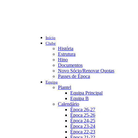
Início
Clube
História
Estrutura
Hino
Documentos
Novo Sócio/Renovar Quotas
Passes de Época
Equipa
Plantel
Equipa Principal
Equipa B
Calendário
Época 26-27
Época 25-26
Época 24-25
Época 23-24
Época 22-23
Época 21-22