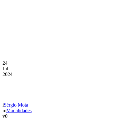
24
Jul
2024
GD CHAVES VOLTA A TER F
Sérgio Mota
Modalidades
0