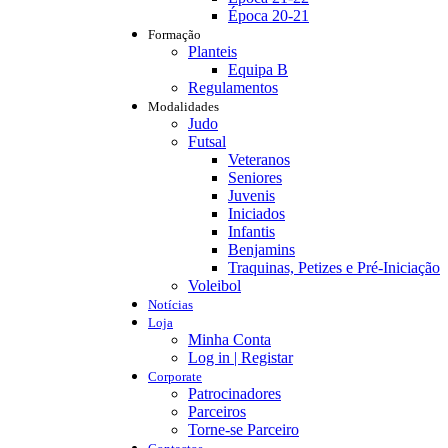
Época 20-21
Formação
Planteis
Equipa B
Regulamentos
Modalidades
Judo
Futsal
Veteranos
Seniores
Juvenis
Iniciados
Infantis
Benjamins
Traquinas, Petizes e Pré-Iniciação
Voleibol
Notícias
Loja
Minha Conta
Log in | Registar
Corporate
Patrocinadores
Parceiros
Torne-se Parceiro