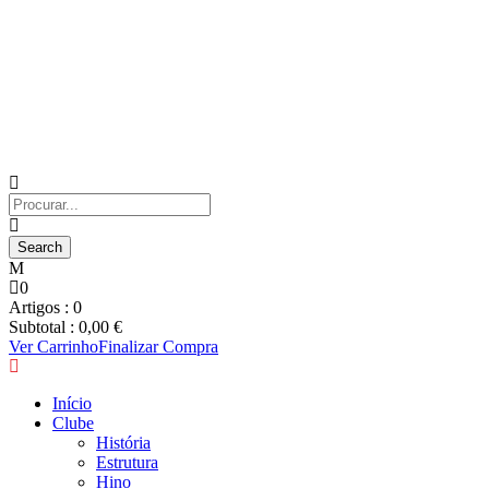
0
Artigos :
0
Subtotal :
0,00
€
Ver Carrinho
Finalizar Compra
Início
Clube
História
Estrutura
Hino