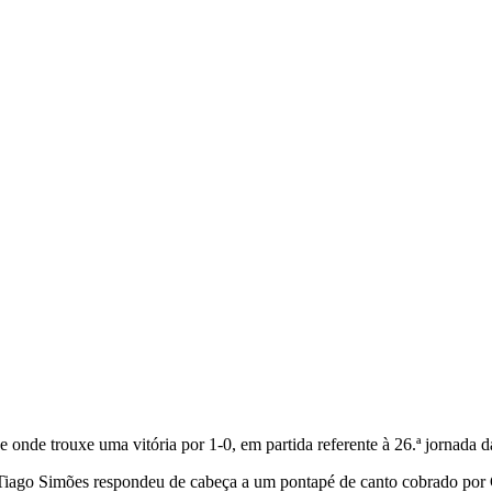
OU 3 PONTOS PARA OS TRA
onde trouxe uma vitória por 1-0, em partida referente à 26.ª jornada 
Tiago Simões respondeu de cabeça a um pontapé de canto cobrado por 