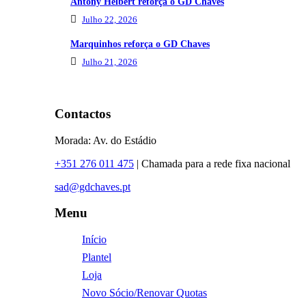
Antony Helbert reforça o GD Chaves
Julho 22, 2026
Marquinhos reforça o GD Chaves
Julho 21, 2026
Contactos
Morada: Av. do Estádio
+351 276 011 475
| Chamada para a rede fixa nacional
sad@gdchaves.pt
Menu
Início
Plantel
Loja
Novo Sócio/Renovar Quotas