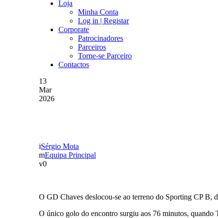
Loja
Minha Conta
Log in | Registar
Corporate
Patrocinadores
Parceiros
Torne-se Parceiro
Contactos
13
Mar
2026
GOLO DE SIMÕES DIT
Sérgio Mota
Equipa Principal
0
O GD Chaves deslocou-se ao terreno do Sporting CP B, de 
O único golo do encontro surgiu aos 76 minutos, quando 