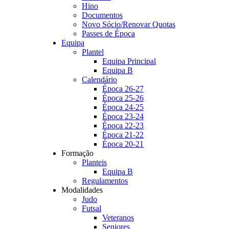
Hino
Documentos
Novo Sócio/Renovar Quotas
Passes de Época
Equipa
Plantel
Equipa Principal
Equipa B
Calendário
Época 26-27
Época 25-26
Época 24-25
Época 23-24
Época 22-23
Época 21-22
Época 20-21
Formação
Planteis
Equipa B
Regulamentos
Modalidades
Judo
Futsal
Veteranos
Seniores