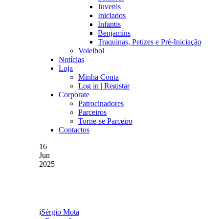
Juvenis
Iniciados
Infantis
Benjamins
Traquinas, Petizes e Pré-Iniciação
Voleibol
Notícias
Loja
Minha Conta
Log in | Registar
Corporate
Patrocinadores
Parceiros
Torne-se Parceiro
Contactos
16
Jun
2025
GUILERME SOUZA CON
Sérgio Mota