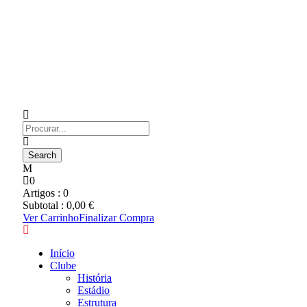
0
Artigos :
0
Subtotal :
0,00
€
Ver Carrinho
Finalizar Compra
Início
Clube
História
Estádio
Estrutura