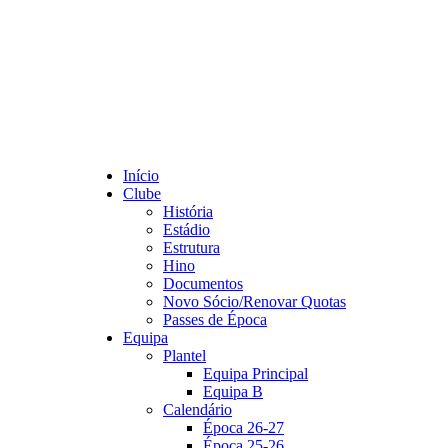
Início
Clube
História
Estádio
Estrutura
Hino
Documentos
Novo Sócio/Renovar Quotas
Passes de Época
Equipa
Plantel
Equipa Principal
Equipa B
Calendário
Época 26-27
Época 25-26