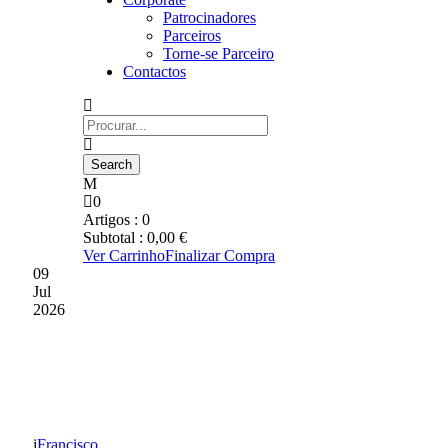
Patrocinadores
Parceiros
Torne-se Parceiro
Contactos
0
Artigos :
0
Subtotal :
0,00
€
Ver Carrinho
Finalizar Compra
09
Jul
2026
João Pedro cedido ao USC
Paredes
Francisco