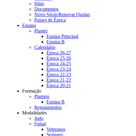
Hino
Documentos
Novo Sócio/Renovar Quotas
Passes de Época
Equipa
Plantel
Equipa Principal
Equipa B
Calendário
Época 26-27
Época 25-26
Época 24-25
Época 23-24
Época 22-23
Época 21-22
Época 20-21
Formação
Planteis
Equipa B
Regulamentos
Modalidades
Judo
Futsal
Veteranos
Seniores