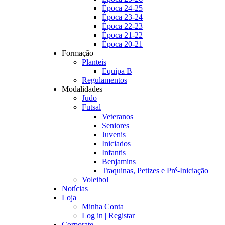
Época 24-25
Época 23-24
Época 22-23
Época 21-22
Época 20-21
Formação
Planteis
Equipa B
Regulamentos
Modalidades
Judo
Futsal
Veteranos
Seniores
Juvenis
Iniciados
Infantis
Benjamins
Traquinas, Petizes e Pré-Iniciação
Voleibol
Notícias
Loja
Minha Conta
Log in | Registar
Corporate