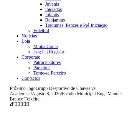
Juvenis
Iniciados
Infantis
Benjamins
Traquinas, Petizes e Pré-Iniciação
Voleibol
Notícias
Loja
Minha Conta
Log in | Registar
Corporate
Patrocinadores
Parceiros
Torne-se Parceiro
Contactos
Próximo Jogo
Grupo Desportivo de Chaves vs
Académica
/
Agosto 8, 2026
/
Estádio Municipal Eng° Manuel
Branco Teixeira.