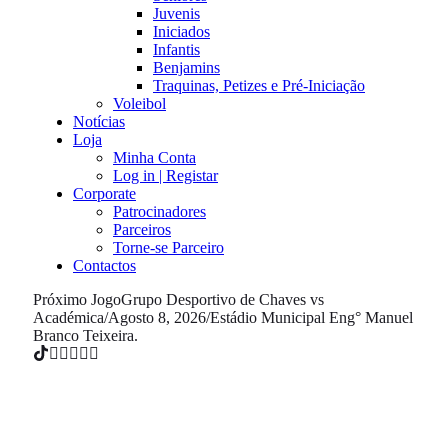
Juvenis
Iniciados
Infantis
Benjamins
Traquinas, Petizes e Pré-Iniciação
Voleibol
Notícias
Loja
Minha Conta
Log in | Registar
Corporate
Patrocinadores
Parceiros
Torne-se Parceiro
Contactos
Próximo Jogo
Grupo Desportivo de Chaves vs
Académica
/
Agosto 8, 2026
/
Estádio Municipal Eng° Manuel
Branco Teixeira.