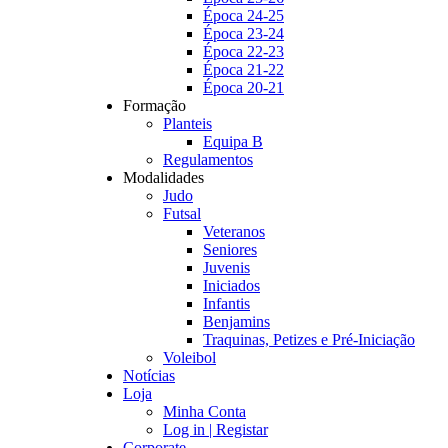
Época 24-25
Época 23-24
Época 22-23
Época 21-22
Época 20-21
Formação
Planteis
Equipa B
Regulamentos
Modalidades
Judo
Futsal
Veteranos
Seniores
Juvenis
Iniciados
Infantis
Benjamins
Traquinas, Petizes e Pré-Iniciação
Voleibol
Notícias
Loja
Minha Conta
Log in | Registar
Corporate