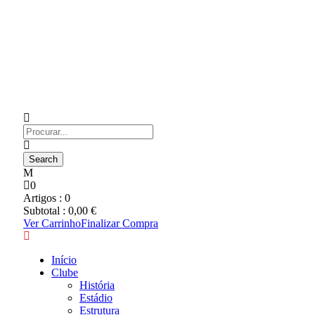
0
Artigos :
0
Subtotal :
0,00
€
Ver Carrinho
Finalizar Compra
Início
Clube
História
Estádio
Estrutura