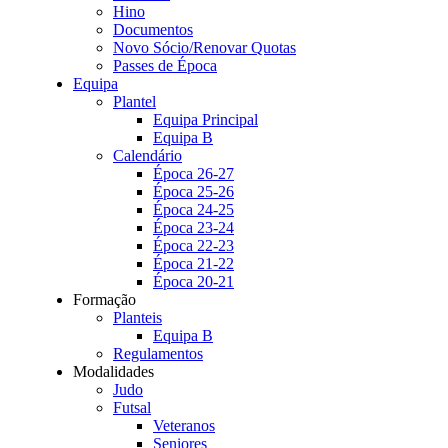
Hino
Documentos
Novo Sócio/Renovar Quotas
Passes de Época
Equipa
Plantel
Equipa Principal
Equipa B
Calendário
Época 26-27
Época 25-26
Época 24-25
Época 23-24
Época 22-23
Época 21-22
Época 20-21
Formação
Planteis
Equipa B
Regulamentos
Modalidades
Judo
Futsal
Veteranos
Seniores