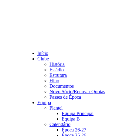
Início
Clube
História
Estádio
Estrutura
Hino
Documentos
Novo Sócio/Renovar Quotas
Passes de Época
Equipa
Plantel
Equipa Principal
Equipa B
Calendário
Época 26-27
Época 25-26