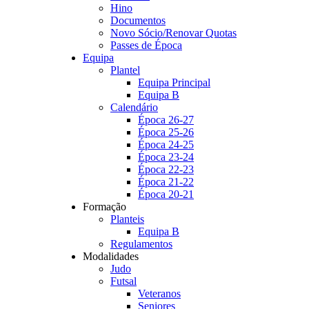
Hino
Documentos
Novo Sócio/Renovar Quotas
Passes de Época
Equipa
Plantel
Equipa Principal
Equipa B
Calendário
Época 26-27
Época 25-26
Época 24-25
Época 23-24
Época 22-23
Época 21-22
Época 20-21
Formação
Planteis
Equipa B
Regulamentos
Modalidades
Judo
Futsal
Veteranos
Seniores