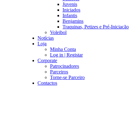
Juvenis
Iniciados
Infantis
Benjamins
Traquinas, Petizes e Pré-Iniciação
Voleibol
Notícias
Loja
Minha Conta
Log in | Registar
Corporate
Patrocinadores
Parceiros
Torne-se Parceiro
Contactos