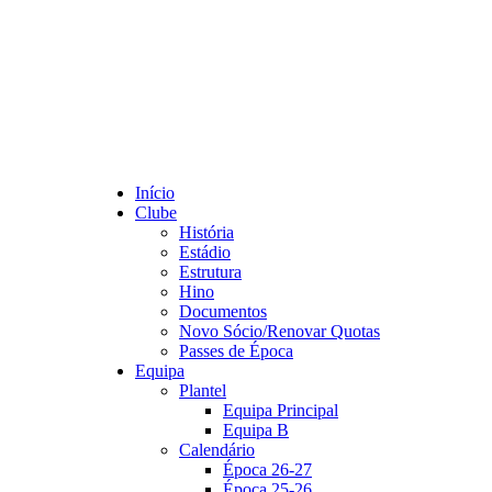
Início
Clube
História
Estádio
Estrutura
Hino
Documentos
Novo Sócio/Renovar Quotas
Passes de Época
Equipa
Plantel
Equipa Principal
Equipa B
Calendário
Época 26-27
Época 25-26