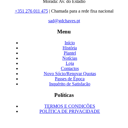
Morada: Av. do Estádio
+351 276 011 475
| Chamada para a rede fixa nacional
sad@gdchaves.pt
Menu
Início
História
Plantel
Notícias
Loja
Contactos
Novo Sócio/Renovar Quotas
Passes de Época
Inquérito de Satisfação
Políticas
TERMOS E CONDIÇÕES
POLÍTICA DE PRIVACIDADE