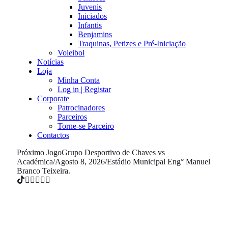
Juvenis
Iniciados
Infantis
Benjamins
Traquinas, Petizes e Pré-Iniciação
Voleibol
Notícias
Loja
Minha Conta
Log in | Registar
Corporate
Patrocinadores
Parceiros
Torne-se Parceiro
Contactos
Próximo Jogo
Grupo Desportivo de Chaves vs
Académica
/
Agosto 8, 2026
/
Estádio Municipal Eng° Manuel
Branco Teixeira.