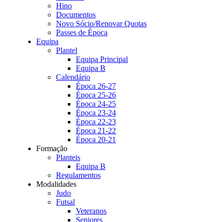
Hino
Documentos
Novo Sócio/Renovar Quotas
Passes de Época
Equipa
Plantel
Equipa Principal
Equipa B
Calendário
Época 26-27
Época 25-26
Época 24-25
Época 23-24
Época 22-23
Época 21-22
Época 20-21
Formação
Planteis
Equipa B
Regulamentos
Modalidades
Judo
Futsal
Veteranos
Seniores