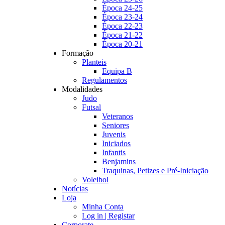
Época 24-25
Época 23-24
Época 22-23
Época 21-22
Época 20-21
Formação
Planteis
Equipa B
Regulamentos
Modalidades
Judo
Futsal
Veteranos
Seniores
Juvenis
Iniciados
Infantis
Benjamins
Traquinas, Petizes e Pré-Iniciação
Voleibol
Notícias
Loja
Minha Conta
Log in | Registar
Corporate