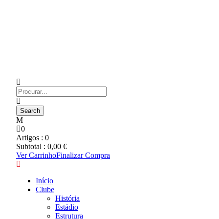
0
Artigos :
0
Subtotal :
0,00
€
Ver Carrinho
Finalizar Compra
Início
Clube
História
Estádio
Estrutura