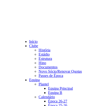
Início
Clube
História
Estádio
Estrutura
Hino
Documentos
Novo Sócio/Renovar Quotas
Passes de Época
Equipa
Plantel
Equipa Principal
Equipa B
Calendário
Época 26-27
Época 25-26