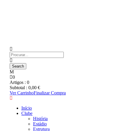
0
Artigos :
0
Subtotal :
0,00
€
Ver Carrinho
Finalizar Compra
Início
Clube
História
Estádio
Estrutura