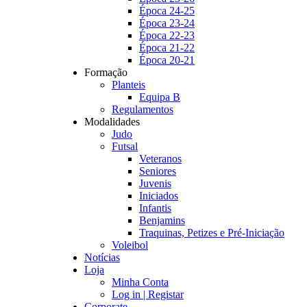
Época 24-25
Época 23-24
Época 22-23
Época 21-22
Época 20-21
Formação
Planteis
Equipa B
Regulamentos
Modalidades
Judo
Futsal
Veteranos
Seniores
Juvenis
Iniciados
Infantis
Benjamins
Traquinas, Petizes e Pré-Iniciação
Voleibol
Notícias
Loja
Minha Conta
Log in | Registar
Corporate