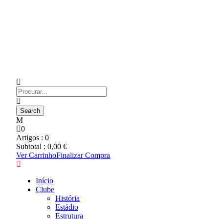
0
Artigos :
0
Subtotal :
0,00
€
Ver Carrinho
Finalizar Compra
Início
Clube
História
Estádio
Estrutura