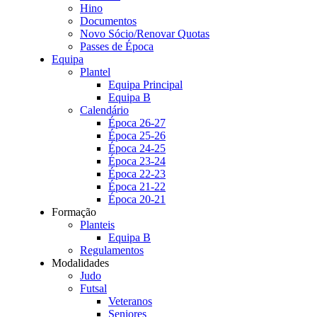
Hino
Documentos
Novo Sócio/Renovar Quotas
Passes de Época
Equipa
Plantel
Equipa Principal
Equipa B
Calendário
Época 26-27
Época 25-26
Época 24-25
Época 23-24
Época 22-23
Época 21-22
Época 20-21
Formação
Planteis
Equipa B
Regulamentos
Modalidades
Judo
Futsal
Veteranos
Seniores