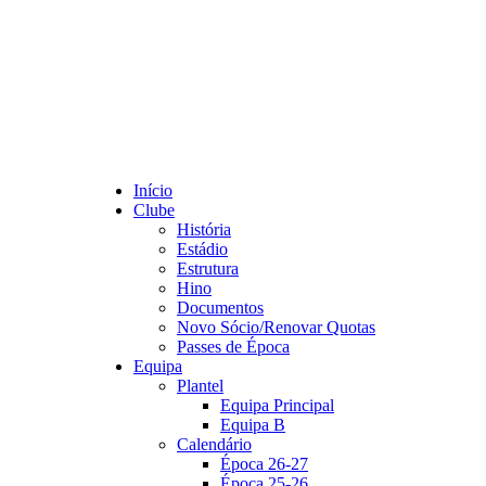
Início
Clube
História
Estádio
Estrutura
Hino
Documentos
Novo Sócio/Renovar Quotas
Passes de Época
Equipa
Plantel
Equipa Principal
Equipa B
Calendário
Época 26-27
Época 25-26