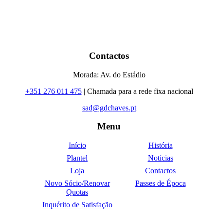
Contactos
Morada: Av. do Estádio
+351 276 011 475
| Chamada para a rede fixa nacional
sad@gdchaves.pt
Menu
Início
História
Plantel
Notícias
Loja
Contactos
Novo Sócio/Renovar
Passes de Época
Quotas
Inquérito de Satisfação