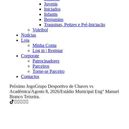
Juvenis
Iniciados
Infantis
Benjamins
Traquinas, Petizes e Pré-Iniciação
Voleibol
Notícias
Loja
Minha Conta
Log in | Registar
Corporate
Patrocinadores
Parceiros
Torne-se Parceiro
Contactos
Próximo Jogo
Grupo Desportivo de Chaves vs
Académica
/
Agosto 8, 2026
/
Estádio Municipal Eng° Manuel
Branco Teixeira.