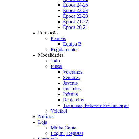
Época 24-25
Época 23-24
Época 22-23
Época 21-22
Época 20-21
Formação
Planteis
Equipa B
Regulamentos
Modalidades
Judo
Futsal
Veteranos
Seniores
Juvenis
Iniciados
Infantis
Benjamins
Traquinas, Petizes e Pré-Iniciação
Voleibol
Notícias
Loja
Minha Conta
Log in | Registar
Corporate