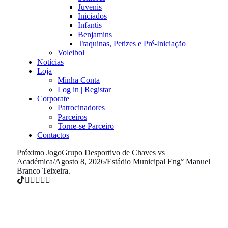
Juvenis
Iniciados
Infantis
Benjamins
Traquinas, Petizes e Pré-Iniciação
Voleibol
Notícias
Loja
Minha Conta
Log in | Registar
Corporate
Patrocinadores
Parceiros
Torne-se Parceiro
Contactos
Próximo Jogo
Grupo Desportivo de Chaves vs
Académica
/
Agosto 8, 2026
/
Estádio Municipal Eng° Manuel
Branco Teixeira.