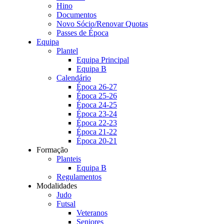
Hino
Documentos
Novo Sócio/Renovar Quotas
Passes de Época
Equipa
Plantel
Equipa Principal
Equipa B
Calendário
Época 26-27
Época 25-26
Época 24-25
Época 23-24
Época 22-23
Época 21-22
Época 20-21
Formação
Planteis
Equipa B
Regulamentos
Modalidades
Judo
Futsal
Veteranos
Seniores