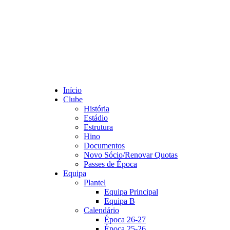
Início
Clube
História
Estádio
Estrutura
Hino
Documentos
Novo Sócio/Renovar Quotas
Passes de Época
Equipa
Plantel
Equipa Principal
Equipa B
Calendário
Época 26-27
Época 25-26