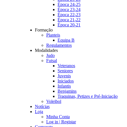
Época 24-25
Época 23-24
Época 22-23
Época 21-22
Época 20-21
Formação
Planteis
Equipa B
Regulamentos
Modalidades
Judo
Futsal
Veteranos
Seniores
Juvenis
Iniciados
Infantis
Benjamins
Traquinas, Petizes e Pré-Iniciação
Voleibol
Notícias
Loja
Minha Conta
Log in | Registar
Corporate