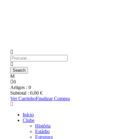
0
Artigos :
0
Subtotal :
0,00
€
Ver Carrinho
Finalizar Compra
Início
Clube
História
Estádio
Estrutura