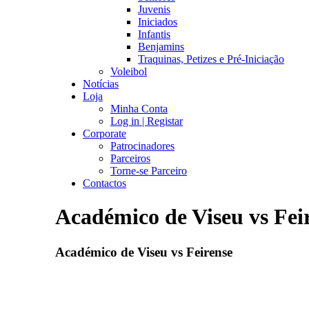
Juvenis
Iniciados
Infantis
Benjamins
Traquinas, Petizes e Pré-Iniciação
Voleibol
Notícias
Loja
Minha Conta
Log in | Registar
Corporate
Patrocinadores
Parceiros
Torne-se Parceiro
Contactos
Académico de Viseu vs Fei
Académico de Viseu vs Feirense