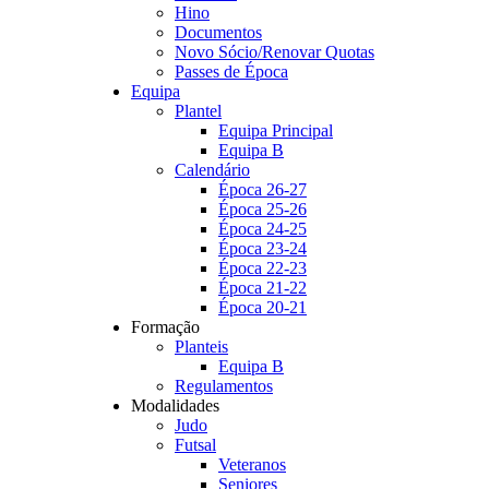
Hino
Documentos
Novo Sócio/Renovar Quotas
Passes de Época
Equipa
Plantel
Equipa Principal
Equipa B
Calendário
Época 26-27
Época 25-26
Época 24-25
Época 23-24
Época 22-23
Época 21-22
Época 20-21
Formação
Planteis
Equipa B
Regulamentos
Modalidades
Judo
Futsal
Veteranos
Seniores