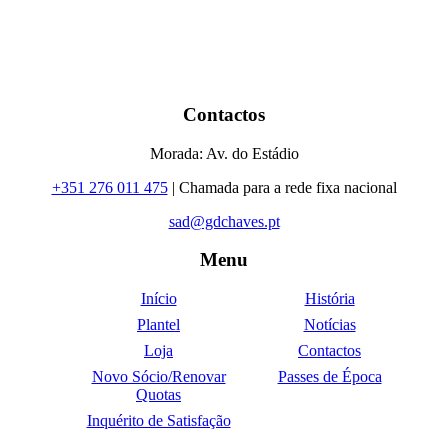
Contactos
Morada: Av. do Estádio
+351 276 011 475
| Chamada para a rede fixa nacional
sad@gdchaves.pt
Menu
Início
História
Plantel
Notícias
Loja
Contactos
Novo Sócio/Renovar
Passes de Época
Quotas
Inquérito de Satisfação