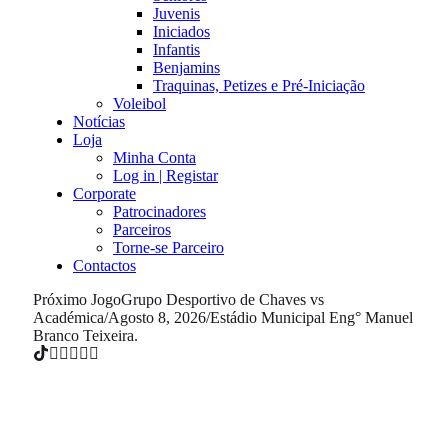
Juvenis
Iniciados
Infantis
Benjamins
Traquinas, Petizes e Pré-Iniciação
Voleibol
Notícias
Loja
Minha Conta
Log in | Registar
Corporate
Patrocinadores
Parceiros
Torne-se Parceiro
Contactos
Próximo Jogo
Grupo Desportivo de Chaves vs
Académica
/
Agosto 8, 2026
/
Estádio Municipal Eng° Manuel
Branco Teixeira.