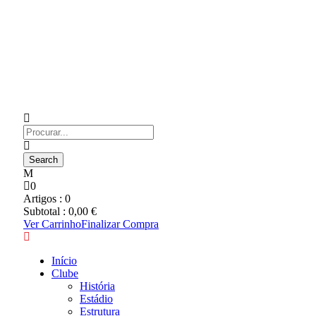
0
Artigos :
0
Subtotal :
0,00
€
Ver Carrinho
Finalizar Compra
Início
Clube
História
Estádio
Estrutura