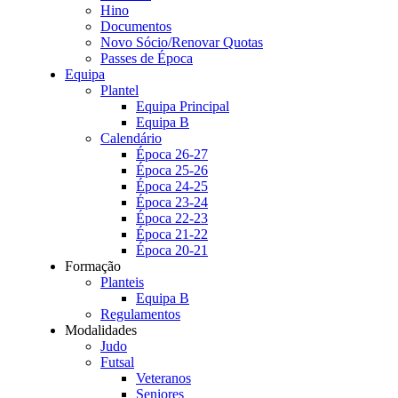
Hino
Documentos
Novo Sócio/Renovar Quotas
Passes de Época
Equipa
Plantel
Equipa Principal
Equipa B
Calendário
Época 26-27
Época 25-26
Época 24-25
Época 23-24
Época 22-23
Época 21-22
Época 20-21
Formação
Planteis
Equipa B
Regulamentos
Modalidades
Judo
Futsal
Veteranos
Seniores