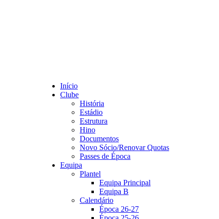
Início
Clube
História
Estádio
Estrutura
Hino
Documentos
Novo Sócio/Renovar Quotas
Passes de Época
Equipa
Plantel
Equipa Principal
Equipa B
Calendário
Época 26-27
Época 25-26