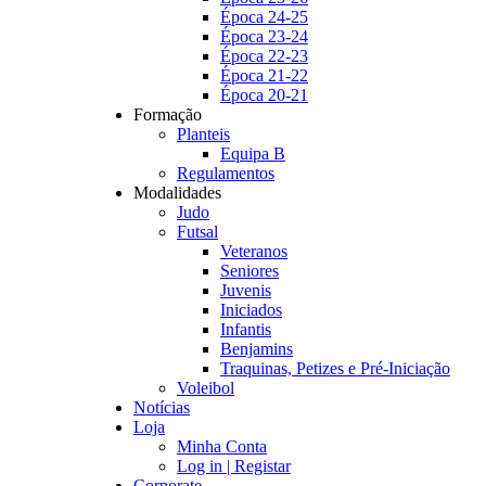
Época 24-25
Época 23-24
Época 22-23
Época 21-22
Época 20-21
Formação
Planteis
Equipa B
Regulamentos
Modalidades
Judo
Futsal
Veteranos
Seniores
Juvenis
Iniciados
Infantis
Benjamins
Traquinas, Petizes e Pré-Iniciação
Voleibol
Notícias
Loja
Minha Conta
Log in | Registar
Corporate