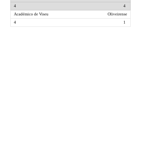
4
Oliveirense
1