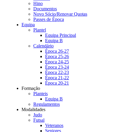
Hino
Documentos
Novo Sócio/Renovar Quotas
Passes de Época
Equipa
Plantel
Equipa Principal
Equipa B
Calendário
Época 26-27
Época 25-26
Época 24-25
Época 23-24
Época 22-23
Época 21-22
Época 20-21
Formação
Planteis
Equipa B
Regulamentos
Modalidades
Judo
Futsal
Veteranos
Seniores