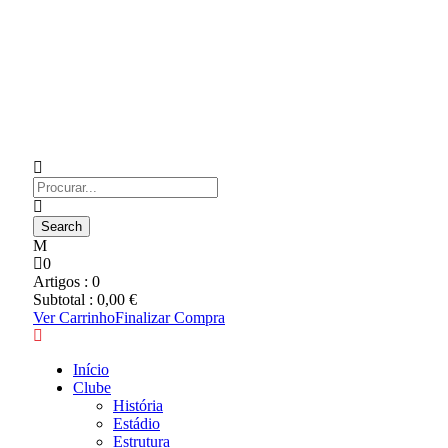
0
Artigos :
0
Subtotal :
0,00
€
Ver Carrinho
Finalizar Compra
Início
Clube
História
Estádio
Estrutura