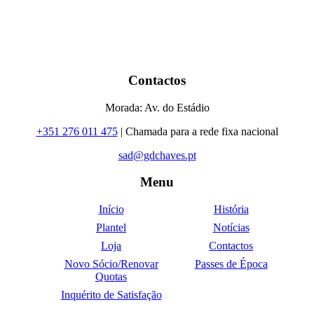
Contactos
Morada: Av. do Estádio
+351 276 011 475
| Chamada para a rede fixa nacional
sad@gdchaves.pt
Menu
Início
História
Plantel
Notícias
Loja
Contactos
Novo Sócio/Renovar
Passes de Época
Quotas
Inquérito de Satisfação