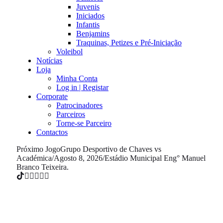
Juvenis
Iniciados
Infantis
Benjamins
Traquinas, Petizes e Pré-Iniciação
Voleibol
Notícias
Loja
Minha Conta
Log in | Registar
Corporate
Patrocinadores
Parceiros
Torne-se Parceiro
Contactos
Próximo Jogo
Grupo Desportivo de Chaves vs
Académica
/
Agosto 8, 2026
/
Estádio Municipal Eng° Manuel
Branco Teixeira.