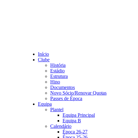
Início
Clube
História
Estádio
Estrutura
Hino
Documentos
Novo Sócio/Renovar Quotas
Passes de Época
Equipa
Plantel
Equipa Principal
Equipa B
Calendário
Época 26-27
Época 25-26