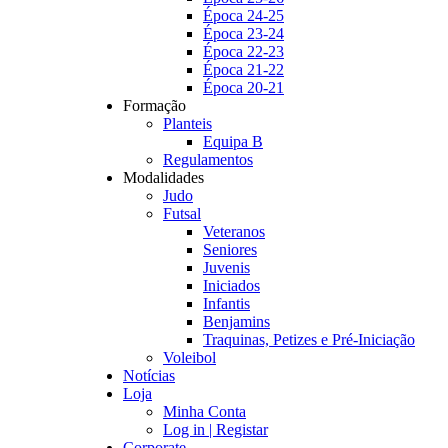
Época 24-25
Época 23-24
Época 22-23
Época 21-22
Época 20-21
Formação
Planteis
Equipa B
Regulamentos
Modalidades
Judo
Futsal
Veteranos
Seniores
Juvenis
Iniciados
Infantis
Benjamins
Traquinas, Petizes e Pré-Iniciação
Voleibol
Notícias
Loja
Minha Conta
Log in | Registar
Corporate