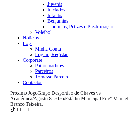
Juvenis
Iniciados
Infantis
Benjamins
Traquinas, Petizes e Pré-Iniciação
Voleibol
Notícias
Loja
Minha Conta
Log in | Registar
Corporate
Patrocinadores
Parceiros
Torne-se Parceiro
Contactos
Próximo Jogo
Grupo Desportivo de Chaves vs
Académica
/
Agosto 8, 2026
/
Estádio Municipal Eng° Manuel
Branco Teixeira.