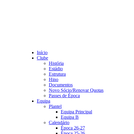
Início
Clube
História
Estádio
Estrutura
Hino
Documentos
Novo Sócio/Renovar Quotas
Passes de Época
Equipa
Plantel
Equipa Principal
Equipa B
Calendário
Época 26-27
Época 25-26