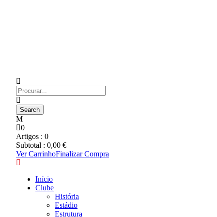
0
Artigos :
0
Subtotal :
0,00
€
Ver Carrinho
Finalizar Compra
Início
Clube
História
Estádio
Estrutura