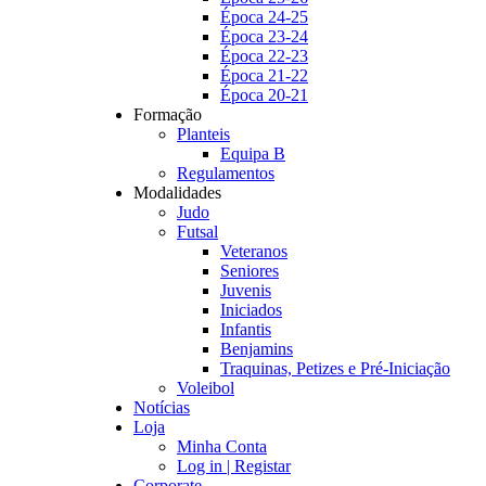
Época 24-25
Época 23-24
Época 22-23
Época 21-22
Época 20-21
Formação
Planteis
Equipa B
Regulamentos
Modalidades
Judo
Futsal
Veteranos
Seniores
Juvenis
Iniciados
Infantis
Benjamins
Traquinas, Petizes e Pré-Iniciação
Voleibol
Notícias
Loja
Minha Conta
Log in | Registar
Corporate