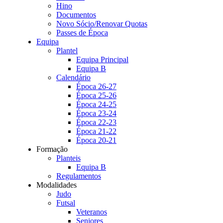
Hino
Documentos
Novo Sócio/Renovar Quotas
Passes de Época
Equipa
Plantel
Equipa Principal
Equipa B
Calendário
Época 26-27
Época 25-26
Época 24-25
Época 23-24
Época 22-23
Época 21-22
Época 20-21
Formação
Planteis
Equipa B
Regulamentos
Modalidades
Judo
Futsal
Veteranos
Seniores