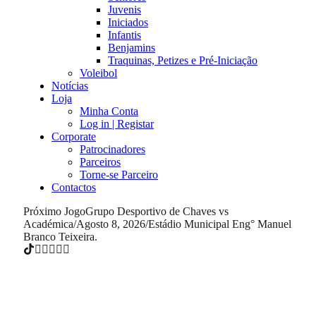
Juvenis
Iniciados
Infantis
Benjamins
Traquinas, Petizes e Pré-Iniciação
Voleibol
Notícias
Loja
Minha Conta
Log in | Registar
Corporate
Patrocinadores
Parceiros
Torne-se Parceiro
Contactos
Próximo Jogo
Grupo Desportivo de Chaves vs
Académica
/
Agosto 8, 2026
/
Estádio Municipal Eng° Manuel
Branco Teixeira.