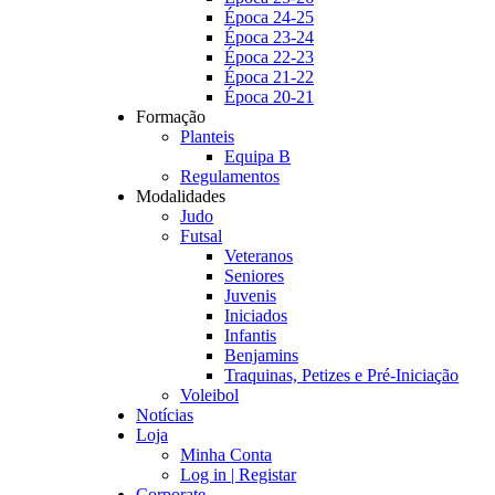
Época 24-25
Época 23-24
Época 22-23
Época 21-22
Época 20-21
Formação
Planteis
Equipa B
Regulamentos
Modalidades
Judo
Futsal
Veteranos
Seniores
Juvenis
Iniciados
Infantis
Benjamins
Traquinas, Petizes e Pré-Iniciação
Voleibol
Notícias
Loja
Minha Conta
Log in | Registar
Corporate