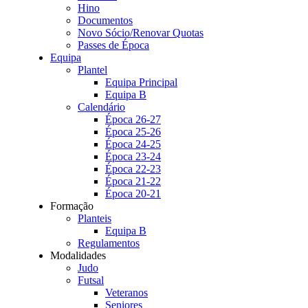
Hino
Documentos
Novo Sócio/Renovar Quotas
Passes de Época
Equipa
Plantel
Equipa Principal
Equipa B
Calendário
Época 26-27
Época 25-26
Época 24-25
Época 23-24
Época 22-23
Época 21-22
Época 20-21
Formação
Planteis
Equipa B
Regulamentos
Modalidades
Judo
Futsal
Veteranos
Seniores