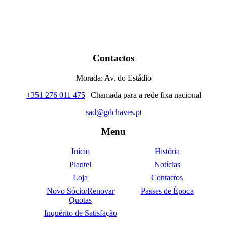
Contactos
Morada: Av. do Estádio
+351 276 011 475
| Chamada para a rede fixa nacional
sad@gdchaves.pt
Menu
Início
História
Plantel
Notícias
Loja
Contactos
Novo Sócio/Renovar
Passes de Época
Quotas
Inquérito de Satisfação