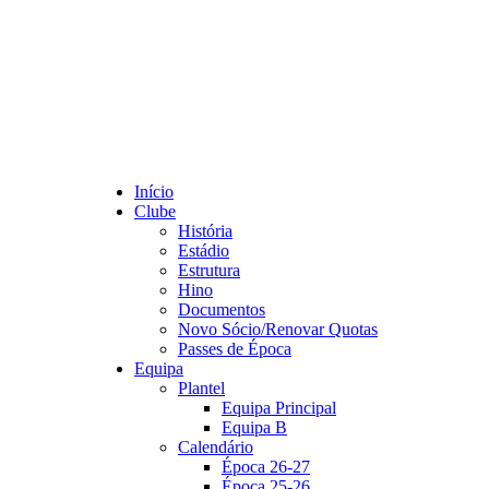
Início
Clube
História
Estádio
Estrutura
Hino
Documentos
Novo Sócio/Renovar Quotas
Passes de Época
Equipa
Plantel
Equipa Principal
Equipa B
Calendário
Época 26-27
Época 25-26