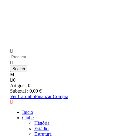
0
Artigos :
0
Subtotal :
0,00
€
Ver Carrinho
Finalizar Compra
Início
Clube
História
Estádio
Estrutura