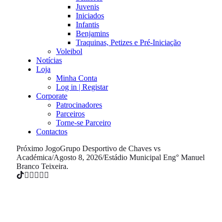
Juvenis
Iniciados
Infantis
Benjamins
Traquinas, Petizes e Pré-Iniciação
Voleibol
Notícias
Loja
Minha Conta
Log in | Registar
Corporate
Patrocinadores
Parceiros
Torne-se Parceiro
Contactos
Próximo Jogo
Grupo Desportivo de Chaves vs
Académica
/
Agosto 8, 2026
/
Estádio Municipal Eng° Manuel
Branco Teixeira.