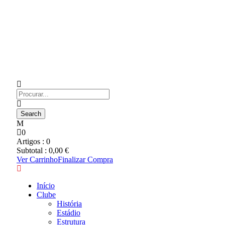
0
Artigos :
0
Subtotal :
0,00
€
Ver Carrinho
Finalizar Compra
Início
Clube
História
Estádio
Estrutura