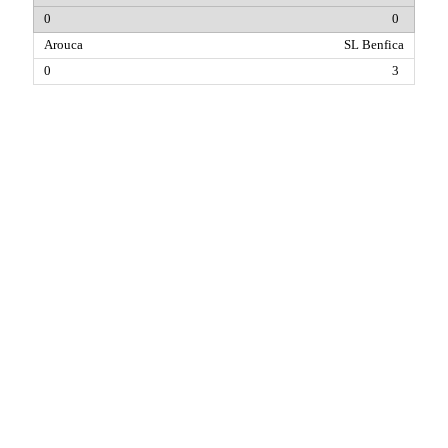
0
SL Benfica
3