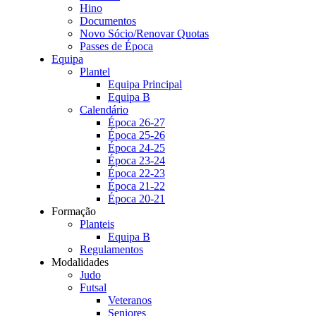
Hino
Documentos
Novo Sócio/Renovar Quotas
Passes de Época
Equipa
Plantel
Equipa Principal
Equipa B
Calendário
Época 26-27
Época 25-26
Época 24-25
Época 23-24
Época 22-23
Época 21-22
Época 20-21
Formação
Planteis
Equipa B
Regulamentos
Modalidades
Judo
Futsal
Veteranos
Seniores