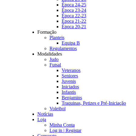
Época 24-25
Época 23-24
Época 22-23
Época 21-22
Época 20-21
Formação
Planteis
Equipa B
Regulamentos
Modalidades
Judo
Futsal
Veteranos
Seniores
Juvenis
Iniciados
Infantis
Benjamins
Traquinas, Petizes e Pré-Iniciação
Voleibol
Notícias
Loja
Minha Conta
Log in | Registar
Corporate