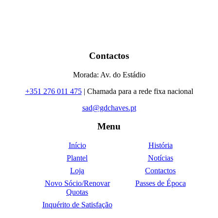
Contactos
Morada: Av. do Estádio
+351 276 011 475
| Chamada para a rede fixa nacional
sad@gdchaves.pt
Menu
Início
História
Plantel
Notícias
Loja
Contactos
Novo Sócio/Renovar
Passes de Época
Quotas
Inquérito de Satisfação