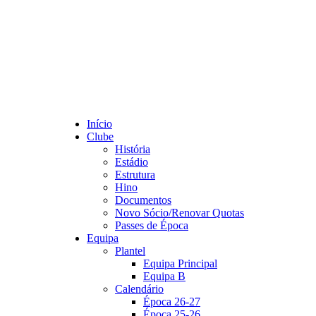
Início
Clube
História
Estádio
Estrutura
Hino
Documentos
Novo Sócio/Renovar Quotas
Passes de Época
Equipa
Plantel
Equipa Principal
Equipa B
Calendário
Época 26-27
Época 25-26