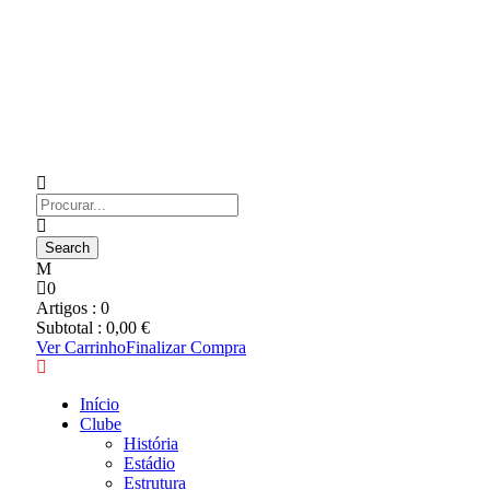
0
Artigos :
0
Subtotal :
0,00
€
Ver Carrinho
Finalizar Compra
Início
Clube
História
Estádio
Estrutura