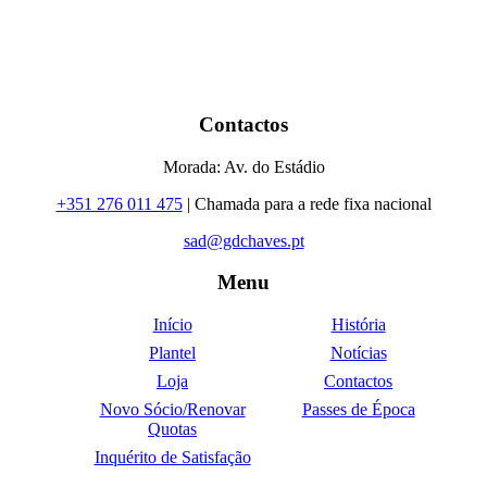
Contactos
Morada: Av. do Estádio
+351 276 011 475
| Chamada para a rede fixa nacional
sad@gdchaves.pt
Menu
Início
História
Plantel
Notícias
Loja
Contactos
Novo Sócio/Renovar
Passes de Época
Quotas
Inquérito de Satisfação