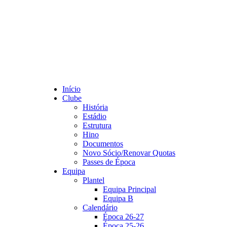
Início
Clube
História
Estádio
Estrutura
Hino
Documentos
Novo Sócio/Renovar Quotas
Passes de Época
Equipa
Plantel
Equipa Principal
Equipa B
Calendário
Época 26-27
Época 25-26