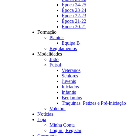
Época 24-25
Época 23-24
Época 22-23
Época 21-22
Época 20-21
Formação
Planteis
Equipa B
Regulamentos
Modalidades
Judo
Futsal
Veteranos
Seniores
Juvenis
Iniciados
Infantis
Benjamins
Traquinas, Petizes e Pré-Iniciação
Voleibol
Notícias
Loja
Minha Conta
Log in | Registar
Corporate