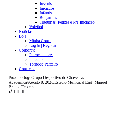
Juvenis
Iniciados
Infantis
Benjamins
Traquinas, Petizes e Pré-Iniciação
Voleibol
Notícias
Loja
Minha Conta
Log in | Registar
Corporate
Patrocinadores
Parceiros
Torne-se Parceiro
Contactos
Próximo Jogo
Grupo Desportivo de Chaves vs
Académica
/
Agosto 8, 2026
/
Estádio Municipal Eng° Manuel
Branco Teixeira.