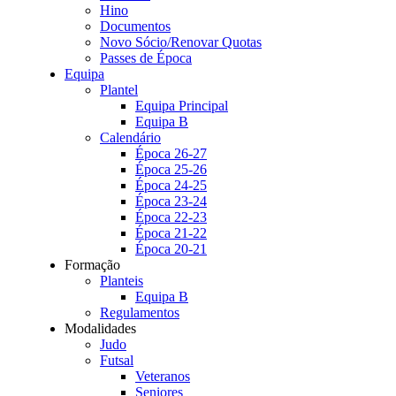
Hino
Documentos
Novo Sócio/Renovar Quotas
Passes de Época
Equipa
Plantel
Equipa Principal
Equipa B
Calendário
Época 26-27
Época 25-26
Época 24-25
Época 23-24
Época 22-23
Época 21-22
Época 20-21
Formação
Planteis
Equipa B
Regulamentos
Modalidades
Judo
Futsal
Veteranos
Seniores