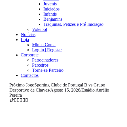
Juvenis
Iniciados
Infantis
Benjamins
Traquinas, Petizes e Pré-Iniciação
Voleibol
Notícias
Loja
Minha Conta
Log in | Registar
Corporate
Patrocinadores
Parceiros
Torne-se Parceiro
Contactos
Próximo Jogo
Sporting Clube de Portugal B vs Grupo
Desportivo de Chaves
/
Agosto 15, 2026
/
Estádio Aurélio
Pereira