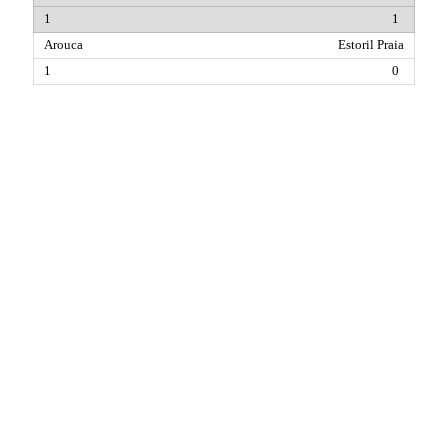
1
Estoril Praia
0