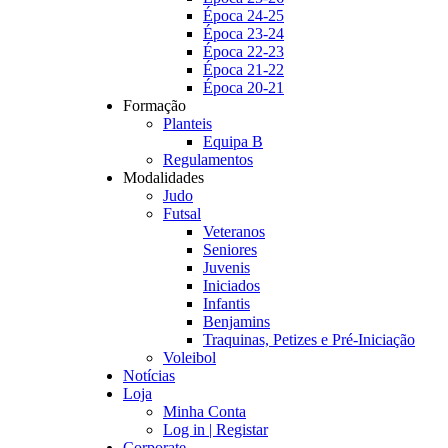
Época 24-25
Época 23-24
Época 22-23
Época 21-22
Época 20-21
Formação
Planteis
Equipa B
Regulamentos
Modalidades
Judo
Futsal
Veteranos
Seniores
Juvenis
Iniciados
Infantis
Benjamins
Traquinas, Petizes e Pré-Iniciação
Voleibol
Notícias
Loja
Minha Conta
Log in | Registar
Corporate