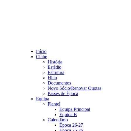
Início
Clube
História
Estádio
Estrutura
Hino
Documentos
Novo Sócio/Renovar Quotas
Passes de Época
Equipa
Plantel
Equipa Principal
Equipa B
Calendário
Época 26-27
Época 25-26