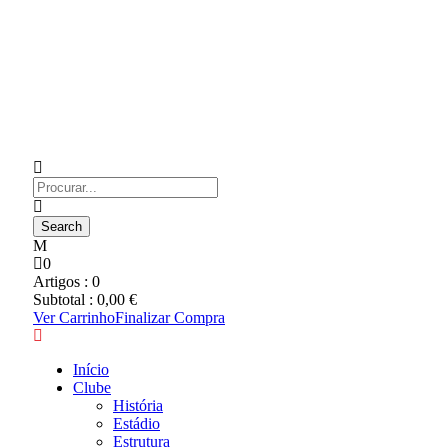
0
Artigos :
0
Subtotal :
0,00
€
Ver Carrinho
Finalizar Compra
Início
Clube
História
Estádio
Estrutura