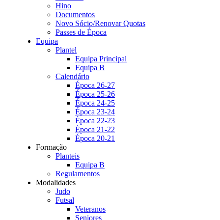
Hino
Documentos
Novo Sócio/Renovar Quotas
Passes de Época
Equipa
Plantel
Equipa Principal
Equipa B
Calendário
Época 26-27
Época 25-26
Época 24-25
Época 23-24
Época 22-23
Época 21-22
Época 20-21
Formação
Planteis
Equipa B
Regulamentos
Modalidades
Judo
Futsal
Veteranos
Seniores