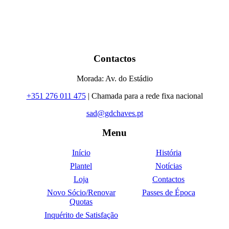
Contactos
Morada: Av. do Estádio
+351 276 011 475
| Chamada para a rede fixa nacional
sad@gdchaves.pt
Menu
Início
História
Plantel
Notícias
Loja
Contactos
Novo Sócio/Renovar
Passes de Época
Quotas
Inquérito de Satisfação