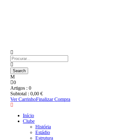
0
Artigos :
0
Subtotal :
0,00
€
Ver Carrinho
Finalizar Compra
Início
Clube
História
Estádio
Estrutura