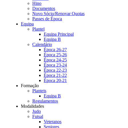
Hino
Documentos
Novo Sócio/Renovar Quotas
Passes de Época
Equipa
Plantel
Equipa Principal
Equipa B
Calendário
Época 26-27
Época 25-26
Época 24-25
Época 23-24
Época 22-23
Época 21-22
Época 20-21
Formação
Planteis
Equipa B
Regulamentos
Modalidades
Judo
Futsal
Veteranos
Seniores