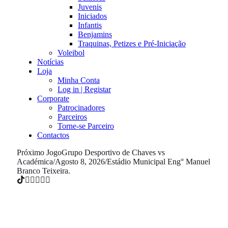
Juvenis
Iniciados
Infantis
Benjamins
Traquinas, Petizes e Pré-Iniciação
Voleibol
Notícias
Loja
Minha Conta
Log in | Registar
Corporate
Patrocinadores
Parceiros
Torne-se Parceiro
Contactos
Próximo Jogo
Grupo Desportivo de Chaves vs
Académica
/
Agosto 8, 2026
/
Estádio Municipal Eng° Manuel
Branco Teixeira.