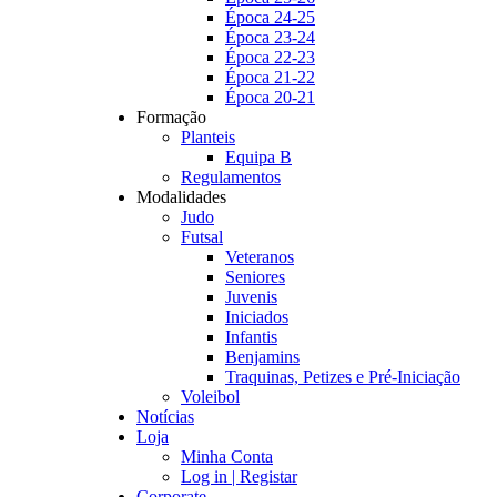
Época 24-25
Época 23-24
Época 22-23
Época 21-22
Época 20-21
Formação
Planteis
Equipa B
Regulamentos
Modalidades
Judo
Futsal
Veteranos
Seniores
Juvenis
Iniciados
Infantis
Benjamins
Traquinas, Petizes e Pré-Iniciação
Voleibol
Notícias
Loja
Minha Conta
Log in | Registar
Corporate