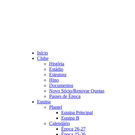
Início
Clube
História
Estádio
Estrutura
Hino
Documentos
Novo Sócio/Renovar Quotas
Passes de Época
Equipa
Plantel
Equipa Principal
Equipa B
Calendário
Época 26-27
Época 25-26