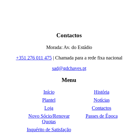
Contactos
Morada: Av. do Estádio
+351 276 011 475
| Chamada para a rede fixa nacional
sad@gdchaves.pt
Menu
Início
História
Plantel
Notícias
Loja
Contactos
Novo Sócio/Renovar
Passes de Época
Quotas
Inquérito de Satisfação