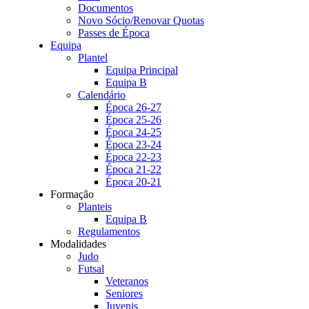
Documentos
Novo Sócio/Renovar Quotas
Passes de Época
Equipa
Plantel
Equipa Principal
Equipa B
Calendário
Época 26-27
Época 25-26
Época 24-25
Época 23-24
Época 22-23
Época 21-22
Época 20-21
Formação
Planteis
Equipa B
Regulamentos
Modalidades
Judo
Futsal
Veteranos
Seniores
Juvenis