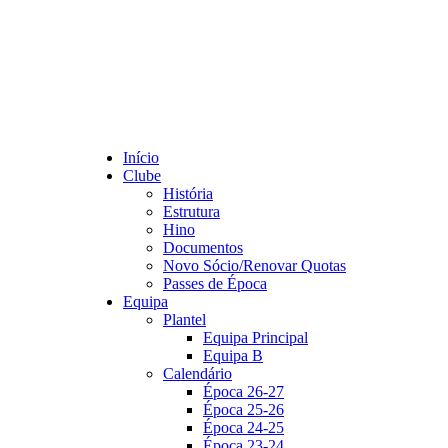
Início
Clube
História
Estrutura
Hino
Documentos
Novo Sócio/Renovar Quotas
Passes de Época
Equipa
Plantel
Equipa Principal
Equipa B
Calendário
Época 26-27
Época 25-26
Época 24-25
Época 23-24