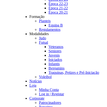
Época 22-23
Época 21-22
Época 20-21
Formação
Planteis
Equipa B
Regulamentos
Modalidades
Judo
Futsal
Veteranos
Seniores
Juvenis
Iniciados
Infantis
Benjamins
Traquinas, Petizes e Pré-Iniciação
Voleibol
Notícias
Loja
Minha Conta
Log in | Registar
Corporate
Patrocinadores
Parceiros