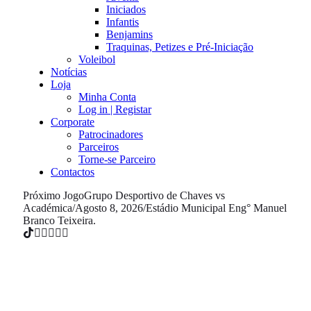
Iniciados
Infantis
Benjamins
Traquinas, Petizes e Pré-Iniciação
Voleibol
Notícias
Loja
Minha Conta
Log in | Registar
Corporate
Patrocinadores
Parceiros
Torne-se Parceiro
Contactos
Próximo Jogo
Grupo Desportivo de Chaves vs
Académica
/
Agosto 8, 2026
/
Estádio Municipal Eng° Manuel
Branco Teixeira.