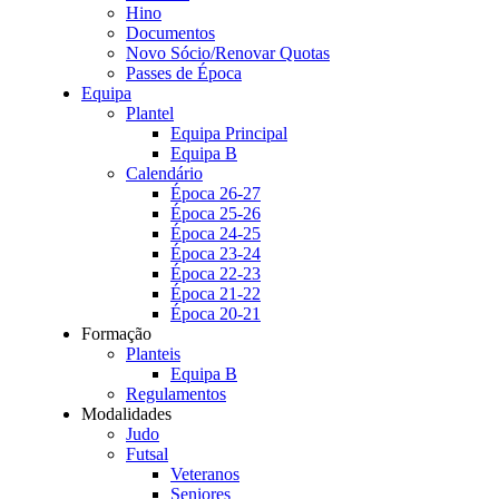
Hino
Documentos
Novo Sócio/Renovar Quotas
Passes de Época
Equipa
Plantel
Equipa Principal
Equipa B
Calendário
Época 26-27
Época 25-26
Época 24-25
Época 23-24
Época 22-23
Época 21-22
Época 20-21
Formação
Planteis
Equipa B
Regulamentos
Modalidades
Judo
Futsal
Veteranos
Seniores