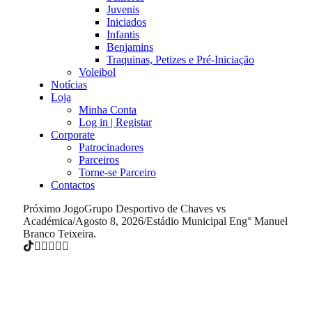
Juvenis
Iniciados
Infantis
Benjamins
Traquinas, Petizes e Pré-Iniciação
Voleibol
Notícias
Loja
Minha Conta
Log in | Registar
Corporate
Patrocinadores
Parceiros
Torne-se Parceiro
Contactos
Próximo Jogo
Grupo Desportivo de Chaves vs
Académica
/
Agosto 8, 2026
/
Estádio Municipal Eng° Manuel
Branco Teixeira.