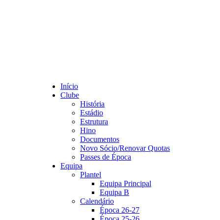
Início
Clube
História
Estádio
Estrutura
Hino
Documentos
Novo Sócio/Renovar Quotas
Passes de Época
Equipa
Plantel
Equipa Principal
Equipa B
Calendário
Época 26-27
Época 25-26