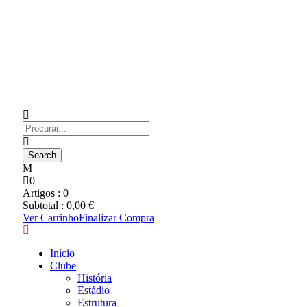
0
Artigos :
0
Subtotal :
0,00
€
Ver Carrinho
Finalizar Compra
Início
Clube
História
Estádio
Estrutura