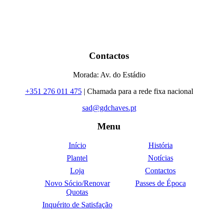
Contactos
Morada: Av. do Estádio
+351 276 011 475
| Chamada para a rede fixa nacional
sad@gdchaves.pt
Menu
Início
História
Plantel
Notícias
Loja
Contactos
Novo Sócio/Renovar
Passes de Época
Quotas
Inquérito de Satisfação