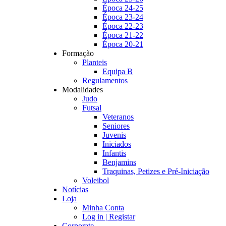
Época 24-25
Época 23-24
Época 22-23
Época 21-22
Época 20-21
Formação
Planteis
Equipa B
Regulamentos
Modalidades
Judo
Futsal
Veteranos
Seniores
Juvenis
Iniciados
Infantis
Benjamins
Traquinas, Petizes e Pré-Iniciação
Voleibol
Notícias
Loja
Minha Conta
Log in | Registar
Corporate