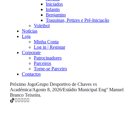
Iniciados
Infantis
Benjamins
Traquinas, Petizes e Pré-Iniciação
Voleibol
Notícias
Loja
Minha Conta
Log in | Registar
Corporate
Patrocinadores
Parceiros
Torne-se Parceiro
Contactos
Próximo Jogo
Grupo Desportivo de Chaves vs
Académica
/
Agosto 8, 2026
/
Estádio Municipal Eng° Manuel
Branco Teixeira.