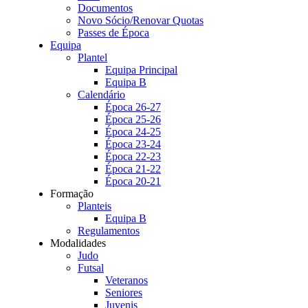
Documentos
Novo Sócio/Renovar Quotas
Passes de Época
Equipa
Plantel
Equipa Principal
Equipa B
Calendário
Época 26-27
Época 25-26
Época 24-25
Época 23-24
Época 22-23
Época 21-22
Época 20-21
Formação
Planteis
Equipa B
Regulamentos
Modalidades
Judo
Futsal
Veteranos
Seniores
Juvenis