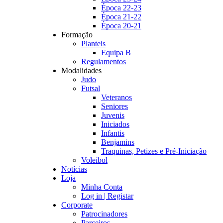
Época 22-23
Época 21-22
Época 20-21
Formação
Planteis
Equipa B
Regulamentos
Modalidades
Judo
Futsal
Veteranos
Seniores
Juvenis
Iniciados
Infantis
Benjamins
Traquinas, Petizes e Pré-Iniciação
Voleibol
Notícias
Loja
Minha Conta
Log in | Registar
Corporate
Patrocinadores
Parceiros