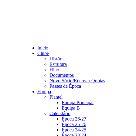
Início
Clube
História
Estrutura
Hino
Documentos
Novo Sócio/Renovar Quotas
Passes de Época
Equipa
Plantel
Equipa Principal
Equipa B
Calendário
Época 26-27
Época 25-26
Época 24-25
Época 23-24