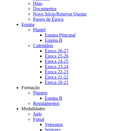
Hino
Documentos
Novo Sócio/Renovar Quotas
Passes de Época
Equipa
Plantel
Equipa Principal
Equipa B
Calendário
Época 26-27
Época 25-26
Época 24-25
Época 23-24
Época 22-23
Época 21-22
Época 20-21
Formação
Planteis
Equipa B
Regulamentos
Modalidades
Judo
Futsal
Veteranos
Seniores