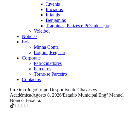
Juvenis
Iniciados
Infantis
Benjamins
Traquinas, Petizes e Pré-Iniciação
Voleibol
Notícias
Loja
Minha Conta
Log in | Registar
Corporate
Patrocinadores
Parceiros
Torne-se Parceiro
Contactos
Próximo Jogo
Grupo Desportivo de Chaves vs
Académica
/
Agosto 8, 2026
/
Estádio Municipal Eng° Manuel
Branco Teixeira.