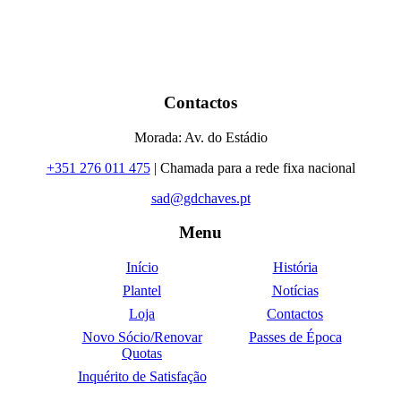
Contactos
Morada: Av. do Estádio
+351 276 011 475
| Chamada para a rede fixa nacional
sad@gdchaves.pt
Menu
Início
História
Plantel
Notícias
Loja
Contactos
Novo Sócio/Renovar
Passes de Época
Quotas
Inquérito de Satisfação