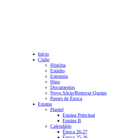
Início
Clube
História
Estádio
Estrutura
Hino
Documentos
Novo Sócio/Renovar Quotas
Passes de Época
Equipa
Plantel
Equipa Principal
Equipa B
Calendário
Época 26-27
Época 25-26