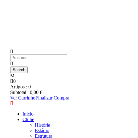
0
Artigos :
0
Subtotal :
0,00
€
Ver Carrinho
Finalizar Compra
Início
Clube
História
Estádio
Estrutura