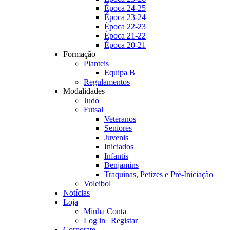
Época 24-25
Época 23-24
Época 22-23
Época 21-22
Época 20-21
Formação
Planteis
Equipa B
Regulamentos
Modalidades
Judo
Futsal
Veteranos
Seniores
Juvenis
Iniciados
Infantis
Benjamins
Traquinas, Petizes e Pré-Iniciação
Voleibol
Notícias
Loja
Minha Conta
Log in | Registar
Corporate