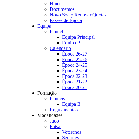
Hino
Documentos
Novo Sócio/Renovar Quotas
Passes de Época
Equipa
Plantel
Equipa Principal
Equipa B
Calendário
Época 26-27
Época 25-26
Época 24-25
Época 23-24
Época 22-23
Época 21-22
Época 20-21
Formação
Planteis
Equipa B
Regulamentos
Modalidades
Judo
Futsal
Veteranos
Seniores