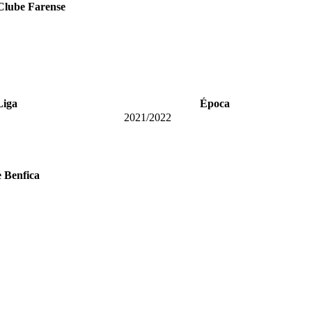
Clube Farense
Liga
Época
2021/2022
 Benfica