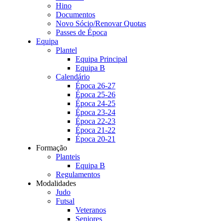
Hino
Documentos
Novo Sócio/Renovar Quotas
Passes de Época
Equipa
Plantel
Equipa Principal
Equipa B
Calendário
Época 26-27
Época 25-26
Época 24-25
Época 23-24
Época 22-23
Época 21-22
Época 20-21
Formação
Planteis
Equipa B
Regulamentos
Modalidades
Judo
Futsal
Veteranos
Seniores