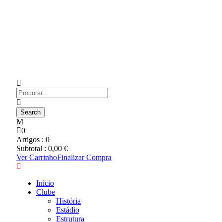
0
Artigos :
0
Subtotal :
0,00
€
Ver Carrinho
Finalizar Compra
Início
Clube
História
Estádio
Estrutura