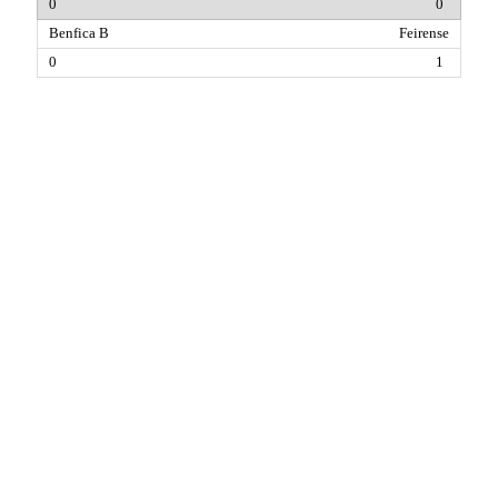
0
Feirense
1