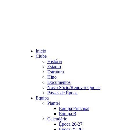
Início
Clube
História
Estádio
Estrutura
Hino
Documentos
Novo Sócio/Renovar Quotas
Passes de Época
Equipa
Plantel
Equipa Principal
Equipa B
Calendário
Época 26-27
Época 25-26