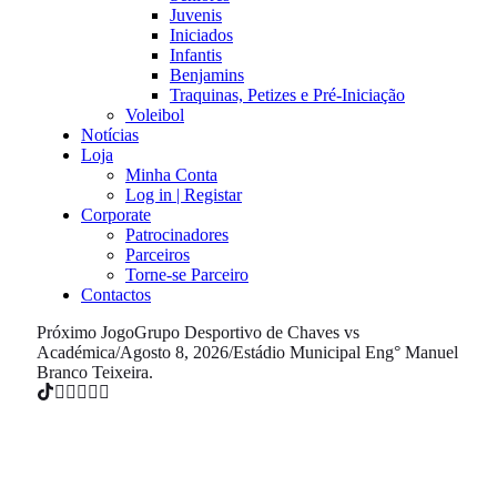
Juvenis
Iniciados
Infantis
Benjamins
Traquinas, Petizes e Pré-Iniciação
Voleibol
Notícias
Loja
Minha Conta
Log in | Registar
Corporate
Patrocinadores
Parceiros
Torne-se Parceiro
Contactos
Próximo Jogo
Grupo Desportivo de Chaves vs
Académica
/
Agosto 8, 2026
/
Estádio Municipal Eng° Manuel
Branco Teixeira.