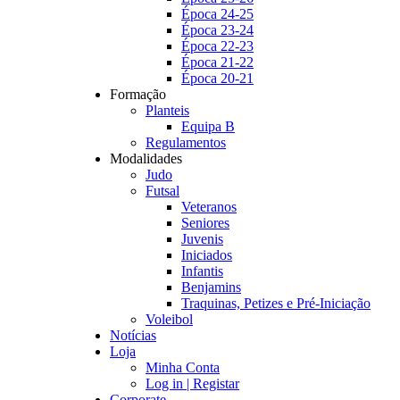
Época 24-25
Época 23-24
Época 22-23
Época 21-22
Época 20-21
Formação
Planteis
Equipa B
Regulamentos
Modalidades
Judo
Futsal
Veteranos
Seniores
Juvenis
Iniciados
Infantis
Benjamins
Traquinas, Petizes e Pré-Iniciação
Voleibol
Notícias
Loja
Minha Conta
Log in | Registar
Corporate