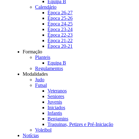
Equipa B
Calendário
Época 26-27
Época 25-26
Época 24-25
Época 23-24
Época 22-23
Época 21-22
Época 20-21
Formação
Planteis
Equipa B
Regulamentos
Modalidades
Judo
Futsal
Veteranos
Seniores
Juvenis
Iniciados
Infantis
Benjamins
Traquinas, Petizes e Pré-Iniciação
Voleibol
Notícias