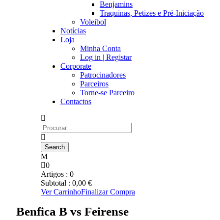
Benjamins
Traquinas, Petizes e Pré-Iniciação
Voleibol
Notícias
Loja
Minha Conta
Log in | Registar
Corporate
Patrocinadores
Parceiros
Torne-se Parceiro
Contactos
0
Artigos :
0
Subtotal :
0,00
€
Ver Carrinho
Finalizar Compra
Benfica B vs Feirense