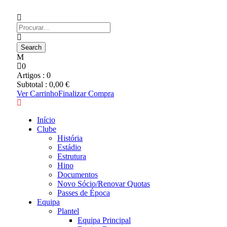
0
Artigos :
0
Subtotal :
0,00
€
Ver Carrinho
Finalizar Compra
Início
Clube
História
Estádio
Estrutura
Hino
Documentos
Novo Sócio/Renovar Quotas
Passes de Época
Equipa
Plantel
Equipa Principal