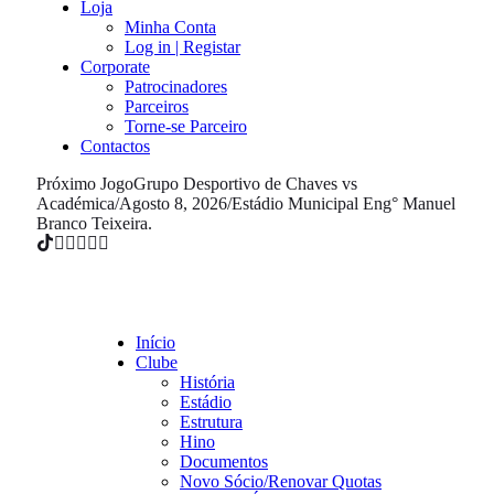
Loja
Minha Conta
Log in | Registar
Corporate
Patrocinadores
Parceiros
Torne-se Parceiro
Contactos
Próximo Jogo
Grupo Desportivo de Chaves vs
Académica
/
Agosto 8, 2026
/
Estádio Municipal Eng° Manuel
Branco Teixeira.
Início
Clube
História
Estádio
Estrutura
Hino
Documentos
Novo Sócio/Renovar Quotas