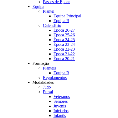
Passes de Época
Equipa
Plantel
Equipa Principal
Equipa B
Calendário
Época 26-27
Época 25-26
Época 24-25
Época 23-24
Época 22-23
Época 21-22
Época 20-21
Formação
Planteis
Equipa B
Regulamentos
Modalidades
Judo
Futsal
Veteranos
Seniores
Juvenis
Iniciados
Infantis