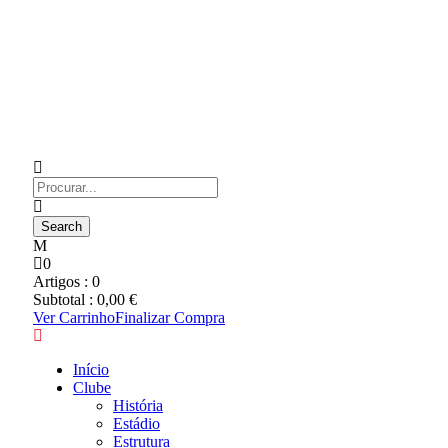
0
Artigos :
0
Subtotal :
0,00
€
Ver Carrinho
Finalizar Compra
Início
Clube
História
Estádio
Estrutura