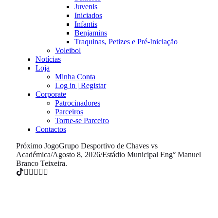
Juvenis
Iniciados
Infantis
Benjamins
Traquinas, Petizes e Pré-Iniciação
Voleibol
Notícias
Loja
Minha Conta
Log in | Registar
Corporate
Patrocinadores
Parceiros
Torne-se Parceiro
Contactos
Próximo Jogo
Grupo Desportivo de Chaves vs
Académica
/
Agosto 8, 2026
/
Estádio Municipal Eng° Manuel
Branco Teixeira.