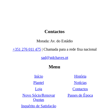
Contactos
Morada: Av. do Estádio
+351 276 011 475
| Chamada para a rede fixa nacional
sad@gdchaves.pt
Menu
Início
História
Plantel
Notícias
Loja
Contactos
Novo Sócio/Renovar
Passes de Época
Quotas
Inquérito de Satisfação