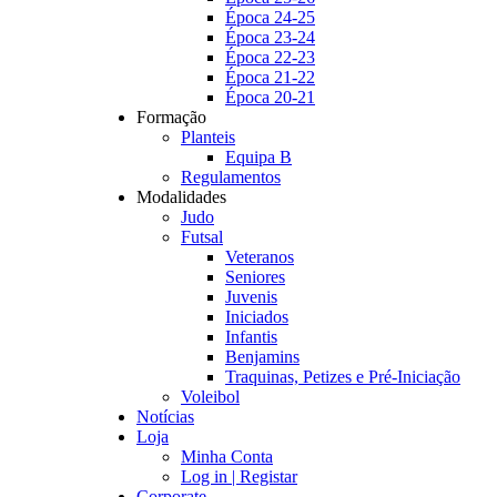
Época 24-25
Época 23-24
Época 22-23
Época 21-22
Época 20-21
Formação
Planteis
Equipa B
Regulamentos
Modalidades
Judo
Futsal
Veteranos
Seniores
Juvenis
Iniciados
Infantis
Benjamins
Traquinas, Petizes e Pré-Iniciação
Voleibol
Notícias
Loja
Minha Conta
Log in | Registar
Corporate