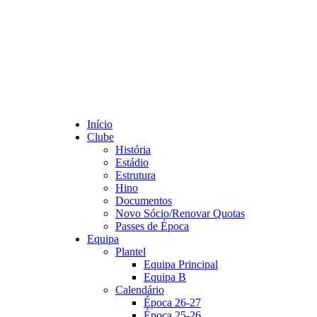
Início
Clube
História
Estádio
Estrutura
Hino
Documentos
Novo Sócio/Renovar Quotas
Passes de Época
Equipa
Plantel
Equipa Principal
Equipa B
Calendário
Época 26-27
Época 25-26