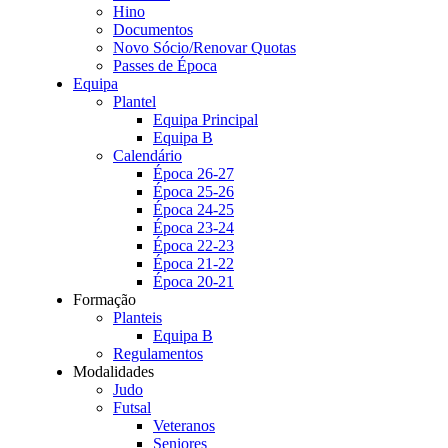
Hino
Documentos
Novo Sócio/Renovar Quotas
Passes de Época
Equipa
Plantel
Equipa Principal
Equipa B
Calendário
Época 26-27
Época 25-26
Época 24-25
Época 23-24
Época 22-23
Época 21-22
Época 20-21
Formação
Planteis
Equipa B
Regulamentos
Modalidades
Judo
Futsal
Veteranos
Seniores