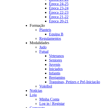
Época 24-25
Época 23-24
Época 22-23
Época 21-22
Época 20-21
Formação
Planteis
Equipa B
Regulamentos
Modalidades
Judo
Futsal
Veteranos
Seniores
Juvenis
Iniciados
Infantis
Benjamins
Traquinas, Petizes e Pré-Iniciação
Voleibol
Notícias
Loja
Minha Conta
Log in | Registar
Corporate