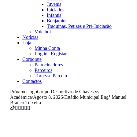
Juvenis
Iniciados
Infantis
Benjamins
Traquinas, Petizes e Pré-Iniciação
Voleibol
Notícias
Loja
Minha Conta
Log in | Registar
Corporate
Patrocinadores
Parceiros
Torne-se Parceiro
Contactos
Próximo Jogo
Grupo Desportivo de Chaves vs
Académica
/
Agosto 8, 2026
/
Estádio Municipal Eng° Manuel
Branco Teixeira.