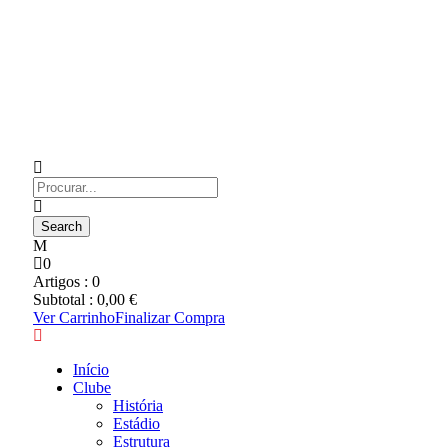
0
Artigos :
0
Subtotal :
0,00
€
Ver Carrinho
Finalizar Compra
Início
Clube
História
Estádio
Estrutura