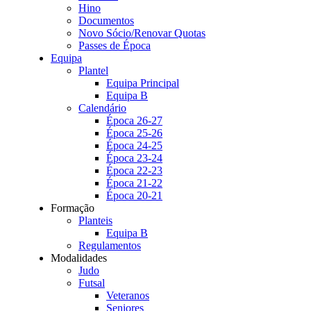
Hino
Documentos
Novo Sócio/Renovar Quotas
Passes de Época
Equipa
Plantel
Equipa Principal
Equipa B
Calendário
Época 26-27
Época 25-26
Época 24-25
Época 23-24
Época 22-23
Época 21-22
Época 20-21
Formação
Planteis
Equipa B
Regulamentos
Modalidades
Judo
Futsal
Veteranos
Seniores