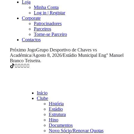
Loja
Minha Conta
Log in | Registar
Corporate
Patrocinadores
Parceiros
Torne-se Parceiro
Contactos
Próximo Jogo
Grupo Desportivo de Chaves vs
Académica
/
Agosto 8, 2026
/
Estádio Municipal Eng° Manuel
Branco Teixeira.
Início
Clube
História
Estádio
Estrutura
Hino
Documentos
Novo Sócio/Renovar Quotas