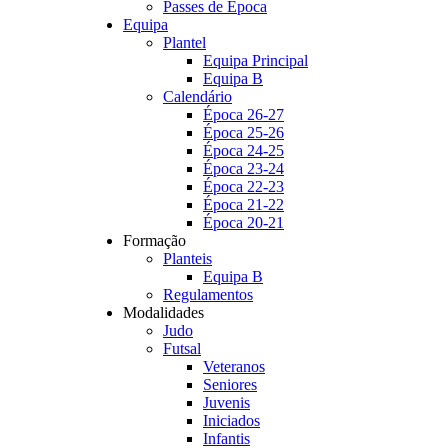
Passes de Época
Equipa
Plantel
Equipa Principal
Equipa B
Calendário
Época 26-27
Época 25-26
Época 24-25
Época 23-24
Época 22-23
Época 21-22
Época 20-21
Formação
Planteis
Equipa B
Regulamentos
Modalidades
Judo
Futsal
Veteranos
Seniores
Juvenis
Iniciados
Infantis