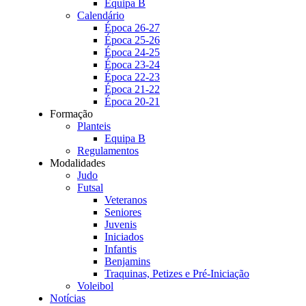
Equipa B
Calendário
Época 26-27
Época 25-26
Época 24-25
Época 23-24
Época 22-23
Época 21-22
Época 20-21
Formação
Planteis
Equipa B
Regulamentos
Modalidades
Judo
Futsal
Veteranos
Seniores
Juvenis
Iniciados
Infantis
Benjamins
Traquinas, Petizes e Pré-Iniciação
Voleibol
Notícias