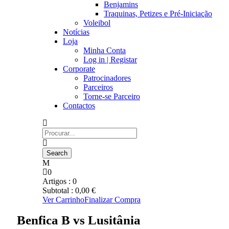
Benjamins
Traquinas, Petizes e Pré-Iniciação
Voleibol
Notícias
Loja
Minha Conta
Log in | Registar
Corporate
Patrocinadores
Parceiros
Torne-se Parceiro
Contactos
0
Artigos :
0
Subtotal :
0,00
€
Ver Carrinho
Finalizar Compra
Benfica B vs Lusitânia