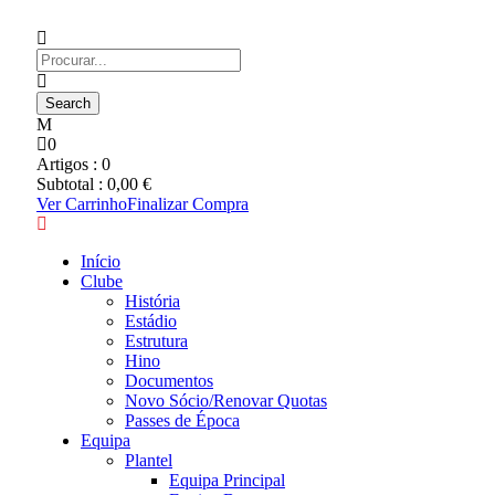
0
Artigos :
0
Subtotal :
0,00
€
Ver Carrinho
Finalizar Compra
Início
Clube
História
Estádio
Estrutura
Hino
Documentos
Novo Sócio/Renovar Quotas
Passes de Época
Equipa
Plantel
Equipa Principal