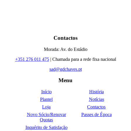
Contactos
Morada: Av. do Estádio
+351 276 011 475
| Chamada para a rede fixa nacional
sad@gdchaves.pt
Menu
Início
História
Plantel
Notícias
Loja
Contactos
Novo Sócio/Renovar
Passes de Época
Quotas
Inquérito de Satisfação