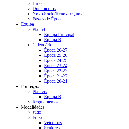
Hino
Documentos
Novo Sócio/Renovar Quotas
Passes de Época
Equipa
Plantel
Equipa Principal
Equipa B
Calendário
Época 26-27
Época 25-26
Época 24-25
Época 23-24
Época 22-23
Época 21-22
Época 20-21
Formação
Planteis
Equipa B
Regulamentos
Modalidades
Judo
Futsal
Veteranos
Seniores