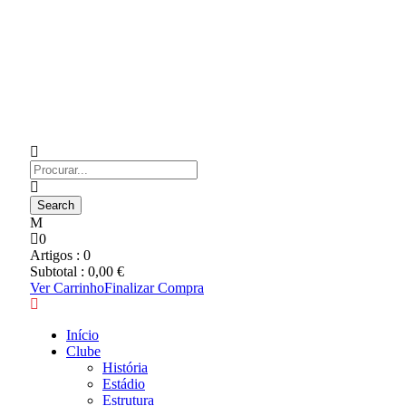
0
Artigos :
0
Subtotal :
0,00
€
Ver Carrinho
Finalizar Compra
Início
Clube
História
Estádio
Estrutura