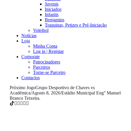
Juvenis
Iniciados
Infantis
Benjamins
Traquinas, Petizes e Pré-Iniciação
Voleibol
Notícias
Loja
Minha Conta
Log in | Registar
Corporate
Patrocinadores
Parceiros
Torne-se Parceiro
Contactos
Próximo Jogo
Grupo Desportivo de Chaves vs
Académica
/
Agosto 8, 2026
/
Estádio Municipal Eng° Manuel
Branco Teixeira.