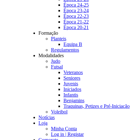
Época 24-25
Época 23-24
Época 22-23
Época 21-22
Época 20-21
Formação
Planteis
Equipa B
Regulamentos
Modalidades
Judo
Futsal
Veteranos
Seniores
Juvenis
Iniciados
Infantis
Benjamins
Traquinas, Petizes e Pré-Iniciação
Voleibol
Notícias
Loja
Minha Conta
Log in | Registar
Corporate