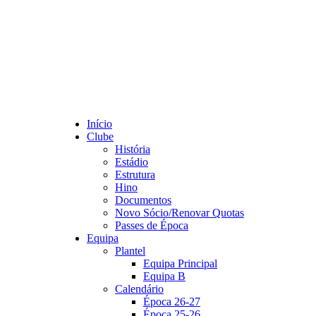
Início
Clube
História
Estádio
Estrutura
Hino
Documentos
Novo Sócio/Renovar Quotas
Passes de Época
Equipa
Plantel
Equipa Principal
Equipa B
Calendário
Época 26-27
Época 25-26