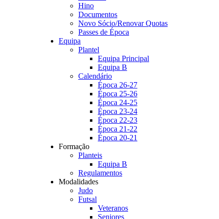
Hino
Documentos
Novo Sócio/Renovar Quotas
Passes de Época
Equipa
Plantel
Equipa Principal
Equipa B
Calendário
Época 26-27
Época 25-26
Época 24-25
Época 23-24
Época 22-23
Época 21-22
Época 20-21
Formação
Planteis
Equipa B
Regulamentos
Modalidades
Judo
Futsal
Veteranos
Seniores