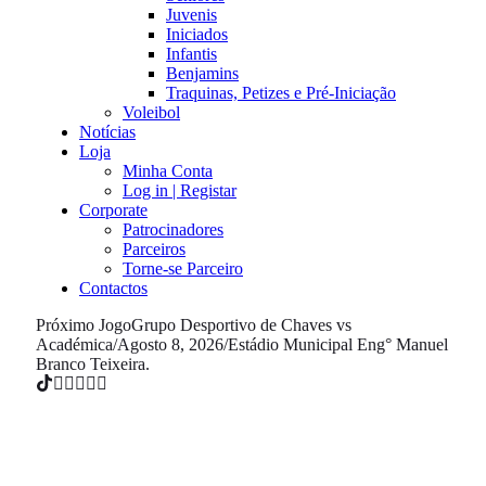
Juvenis
Iniciados
Infantis
Benjamins
Traquinas, Petizes e Pré-Iniciação
Voleibol
Notícias
Loja
Minha Conta
Log in | Registar
Corporate
Patrocinadores
Parceiros
Torne-se Parceiro
Contactos
Próximo Jogo
Grupo Desportivo de Chaves vs
Académica
/
Agosto 8, 2026
/
Estádio Municipal Eng° Manuel
Branco Teixeira.