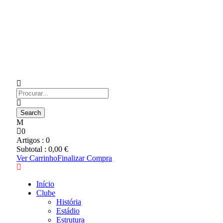
0
Artigos :
0
Subtotal :
0,00
€
Ver Carrinho
Finalizar Compra
Início
Clube
História
Estádio
Estrutura