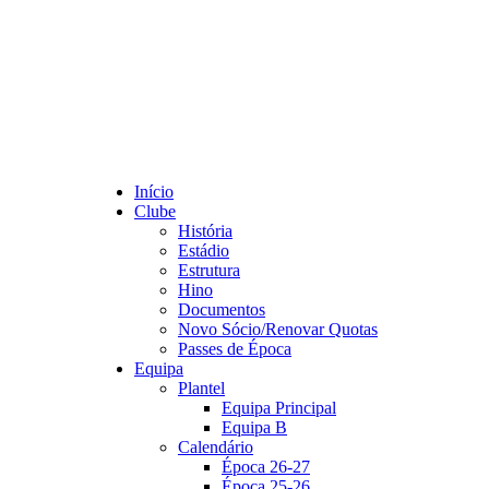
Início
Clube
História
Estádio
Estrutura
Hino
Documentos
Novo Sócio/Renovar Quotas
Passes de Época
Equipa
Plantel
Equipa Principal
Equipa B
Calendário
Época 26-27
Época 25-26