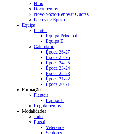
Hino
Documentos
Novo Sócio/Renovar Quotas
Passes de Época
Equipa
Plantel
Equipa Principal
Equipa B
Calendário
Época 26-27
Época 25-26
Época 24-25
Época 23-24
Época 22-23
Época 21-22
Época 20-21
Formação
Planteis
Equipa B
Regulamentos
Modalidades
Judo
Futsal
Veteranos
Seniores