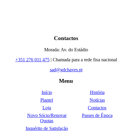
Contactos
Morada: Av. do Estádio
+351 276 011 475
| Chamada para a rede fixa nacional
sad@gdchaves.pt
Menu
Início
História
Plantel
Notícias
Loja
Contactos
Novo Sócio/Renovar
Passes de Época
Quotas
Inquérito de Satisfação