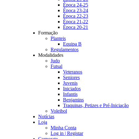
Época 24-25
Época 23-24
Época 22-23
Época 21-22
Época 20-21
Formação
Planteis
Equipa B
Regulamentos
Modalidades
Judo
Futsal
Veteranos
Seniores
Juvenis
Iniciados
Infantis
Benjamins
Traquinas, Petizes e Pré-Iniciação
Voleibol
Notícias
Loja
Minha Conta
Log in | Registar
Corporate