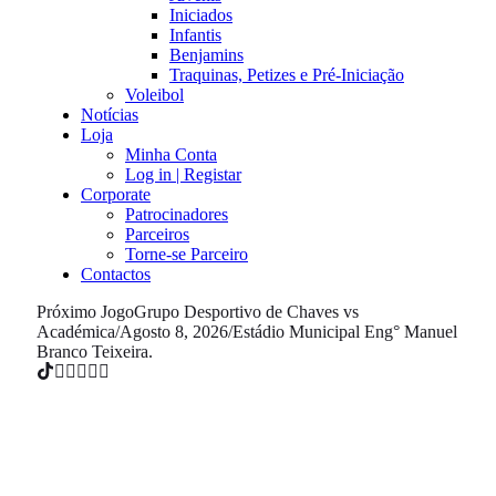
Iniciados
Infantis
Benjamins
Traquinas, Petizes e Pré-Iniciação
Voleibol
Notícias
Loja
Minha Conta
Log in | Registar
Corporate
Patrocinadores
Parceiros
Torne-se Parceiro
Contactos
Próximo Jogo
Grupo Desportivo de Chaves vs
Académica
/
Agosto 8, 2026
/
Estádio Municipal Eng° Manuel
Branco Teixeira.