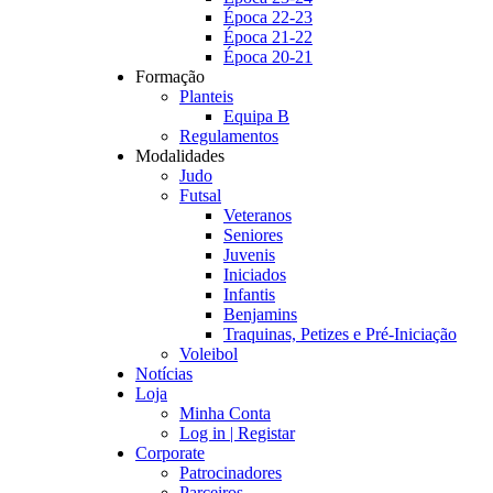
Época 22-23
Época 21-22
Época 20-21
Formação
Planteis
Equipa B
Regulamentos
Modalidades
Judo
Futsal
Veteranos
Seniores
Juvenis
Iniciados
Infantis
Benjamins
Traquinas, Petizes e Pré-Iniciação
Voleibol
Notícias
Loja
Minha Conta
Log in | Registar
Corporate
Patrocinadores
Parceiros