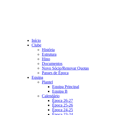
Início
Clube
História
Estrutura
Hino
Documentos
Novo Sócio/Renovar Quotas
Passes de Época
Equipa
Plantel
Equipa Principal
Equipa B
Calendário
Época 26-27
Época 25-26
Época 24-25
Época 23-24